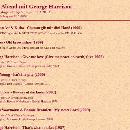
 Abend mit George Harrison
stage - Folge 95 - vom 7.3.2013)
rholung am 22.2.2018)
an Ast & Kisha - Chumm gib mir dini Hand (1999)
 CD-Single: Ariola 74321 73127 #37 (CH) und von der CD: Vollträffer
es - Old brown shoe (1969)
 Single; Apple 006-04108 und auf der CD: Past Masters
e Harrison - Give me love (Give me peace on earth) (live 1992)
 der LP: Live in Japan
al: Give me love (Give me peace on earth) 1973
Young - Isn't it a pity (2006)
 der CD: Rock swings
l: Isn't it a pity - George Harrison 1970
ocker - Beware of darkness (2007)
 der CD: Hymn for my soul
al: Beware of darkness - George Harrison 1970
s Voormann & Bonnie Bramlett - My sweet Lord (2009)
 der CD: A sideman's journey
al: My sweet Lord - George Harrison 1970
e Harrison - That's what it takes (1987)