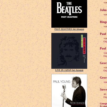
von
John
von
Ringo
von
PAST MASTERS bei Amazon
Paul
von
Origin
Paul 
von
Origin
Georg
von
LIVE IN JAPAN bei Amazon
Origin
Georg
von
Steve
als
Origin
George
Er sta