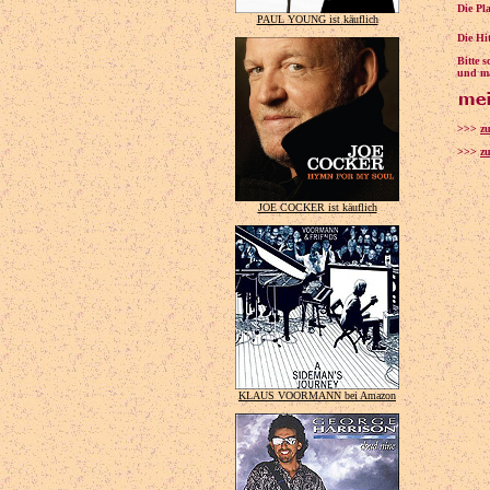
Die Pl
PAUL YOUNG ist käuflich
Die Hi
Bitte 
und ma
>>>
z
>>>
zu
JOE COCKER ist käuflich
KLAUS VOORMANN bei Amazon