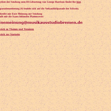
ayliste der Sendung zum 69.Geburtstag von George Harrison findet Ihr
hier
.
tparadennotierung (#) bezieht sich auf die Verkaufshitparade der Schweiz.
schreibt mir Eure Meinung zur Sendung
ilt mir die Scans fehlender Plattencover:
urück zu Themen und Terminen
rück zur Startseite