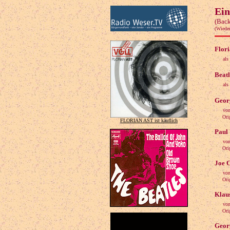
Ein
(Back
(Wiede
Flori
als
Beatl
als
Georg
von
Origin
FLORIAN AST ist käuflich
Paul 
von
Origina
Joe C
von
Origin
Klau
von
Origin
Georg