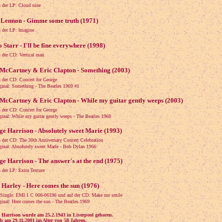
 der LP: Cloud nine
 Lennon - Gimme some truth (1971)
 der LP: Imagine
 Starr - I'll be fine everywhere (1998)
 der CD: Vertical man
 McCartney & Eric Clapton - Something (2003)
 der CD: Concert for George
al: Something - The Beatles 1969 #1
McCartney & Eric Clapton - While my guitar gently weeps (2003)
 der CD: Concert for George
al: While my guitar gently weeps - The Beatles 1968
e Harrison - Absolutely sweet Marie (1993)
 der CD: The 30th Anniversary Concert Celebration
al: Absolutely sweet Marie - Bob Dylan 1966
e Harrison - The answer's at the end (1975)
 der LP: Extra Texture
 Harley - Here comes the sun (1976)
 Single: EMI 1 C 006-06196 und auf der CD: Make me smile
al: Here comes the sun - The Beatles 1969
 Harrison wurde am 25.2.1943 in Liverpool geboren.
rb am 29.11.2001 im Alter von 58 Jahren.