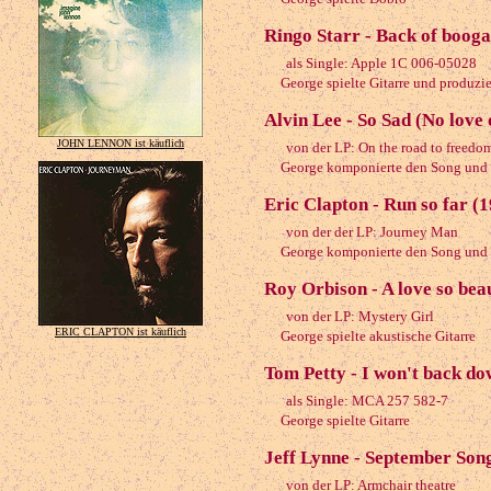
Ringo Starr - Back of booga
als Single: Apple 1C 006-05028
George spielte Gitarre und produzie
Alvin Lee - So Sad (No love 
JOHN LENNON ist käuflich
von der LP: On the road to freedo
George komponierte den Song und spi
Eric Clapton - Run so far (
von der der LP: Journey Man
George komponierte den Song und sp
Roy Orbison - A love so beau
von der LP: Mystery Girl
ERIC CLAPTON ist käuflich
George spielte akustische Gitarre
Tom Petty - I won't back do
als Single: MCA 257 582-7
George spielte Gitarre
Jeff Lynne - September Son
von der LP: Armchair theatre