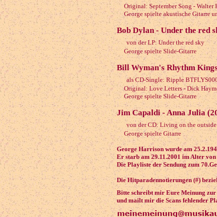
Original: September Song - Walter 
George spielte akustische Gitarre un
Bob Dylan - Under the red s
von der LP: Under the red sky
George spielte Slide-Gitarre
Bill Wyman's Rhythm Kings 
als CD-Single: Ripple BTFLYS00
Original: Love Letters - Dick Haym
George spielte Slide-Gitarre
Jim Capaldi - Anna Julia (2
von der CD: Living on the outside
George spielte Gitarre
George Harrison wurde am 25.2.1943
Er starb am 29.11.2001 im Alter von
Die Playliste der Sendung zum 70.Ge
Die Hitparadennotierungen (#) bezieh
Bitte schreibt mir Eure Meinung zu
und mailt mir die Scans fehlender Pl