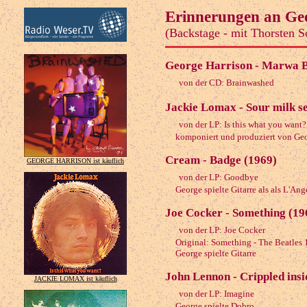
Erinnerungen an Ge
(Backstage - mit Thorsten S
George Harrison - Marwa B
von der CD: Brainwashed
Jackie Lomax - Sour milk s
von der LP: Is this what you want?
komponiert und produziert von Georg
Cream - Badge (1969)
GEORGE HARRISON ist käuflich
von der LP: Goodbye
George spielte Gitarre als als L'Ang
Joe Cocker - Something (19
von der LP: Joe Cocker
Original: Something - The Beatles 
George spielte Gitarre
John Lennon - Crippled insi
JACKIE LOMAX ist käuflich
von der LP: Imagine
George spielte Dobro