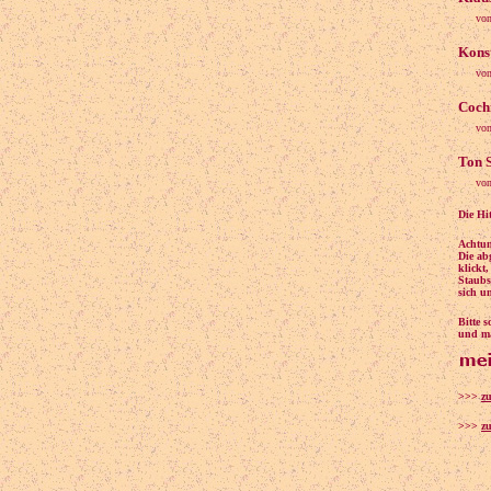
von
Konst
von
Cochi
von
Ton S
von
Die Hi
Achtun
Die ab
klickt
Staubs
sich u
Bitte 
und ma
>>>
z
>>>
zu