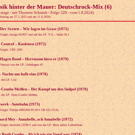
ik hinter der Mauer: Deutschrock-Mix (6)
stage - mit Thorsten Schmidt - Folge 528 - vom 1.8.2024)
rholung am 27.2.2025 und am 11.6.2026)
Dev Sextett – Wir lagen im Grase (1972)
 Single: Amiga 455857 und auf der LP: V.A. - Hallo Nr.1
 Control – Kaulstoss (1972)
 Single: CBS 1682
 Hagen Band – Herrmann hiess er (1979)
Version von der LP: Unbehagen #2
– Nachts um halb eins (1978)
 der LP: City
n-Combo Meißen – Der Kampf um den Südpol (1976)
 der LP: Stern-Combo Meißen
werk - Autobahn (1975)
 Single: Philips 6003438 #9 (#11 GB #25 USA)
ard Mey - Annabelle, ach Annabelle (1972)
 Single: Intercord 22290-1 und von der LP: Mein achtel Lorbeerblatt
 Renft Combo – Als ich wie ein Vogel war (1974)