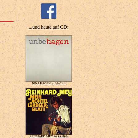
...und heute auf CD:
NINA HAGEN ist käuflich
REINHARD MEY ist käuflich