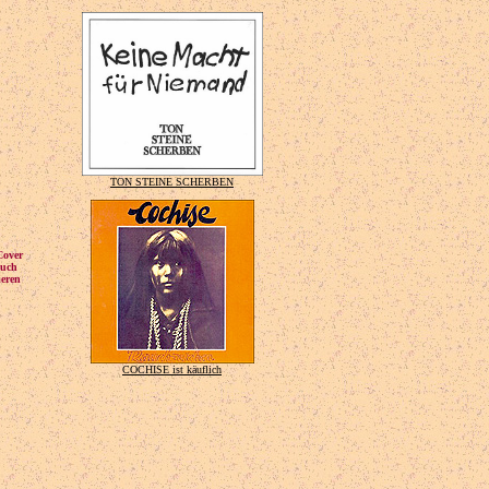
TON STEINE SCHERBEN
Cover
auch
ieren
COCHISE ist käuflich