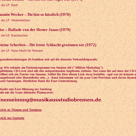
 der LP: Renft
antin Wecker – Du bist so hässlich (1976)
 der LP: Weckerleuchten
se – Ballade von der Hester Jonas (1979)
 der LP: Rauchzeichen
teine Scherben – Die letzte Schlacht gewinnen wir (1972)
 der LP: Keine Macht für Niemand
tparadennotierungen (#) beziehen sich auf die deutsche Verkaufshitparade.
g: Wir nehmen am Partnerprogramm von Amazon teil ("Affiliate Marketing").
gebildeten CD-Cover sind mit den entsprechenden Angeboten verlinkt. Nur wenn Ihr auf eines der CD-
, öffnet sich ein Fenster von Amazon. Solltet Ihr über diesen Link etwas bestellen - egal was (es können 
augerbeutel oder Hundefutter sein...) - dann bekommen wir ein paar Cent Provision und davon finanz
nsere Sendungen. Herzlichen Dank für Eure Unterstützung.
schreibt mir Eure Meinung zur Sendung
ilt mir die Scans fehlender Plattencover:
urück zu Themen und Terminen
rück zur Startseite