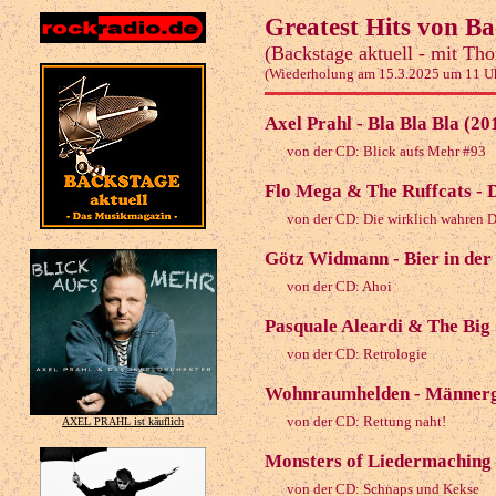
Greatest Hits von Ba
(Backstage aktuell - mit Th
(Wiederholung am 15.3.2025 um 11 U
Axel Prahl - Bla Bla Bla (20
von der CD: Blick aufs Mehr #93
Flo Mega & The Ruffcats - D
von der CD: Die wirklich wahren 
Götz Widmann - Bier in der 
von der CD: Ahoi
Pasquale Aleardi & The Bi
von der CD: Retrologie
Wohnraumhelden - Männerg
von der CD: Rettung naht!
AXEL PRAHL ist käuflich
Monsters of Liedermaching 
von der CD: Schnaps und Kekse