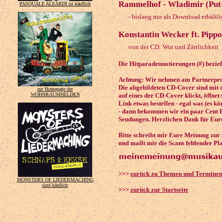
Rammelhof - Wladimir (Put-
PASQUALE ALEARDI ist käuflich
- bislang nur als Download erhältli
Konstantin Wecker ft. Pippo
von der CD: Wut und Zärtlichkeit
Die Hitparadennotierungen (#) bezieh
Achtung: Wir nehmen am Partnerprog
Die abgebildeten CD-Cover sind mit 
zur Homepage der
auf eines der CD-Cover klickt, öffnet
WOHNRAUMHELDEN
Link etwas bestellen - egal was (es k
- dann bekommen wir ein paar Cent P
Sendungen. Herzlichen Dank für Eure
Bitte schreibt mir Eure Meinung zur
und mailt mir die Scans fehlender Pl
>>>
zurück zu Themen und Termine
MONSTERS OF LIEDERMACHING
sind käuflich
>>>
zurück zur Startseite