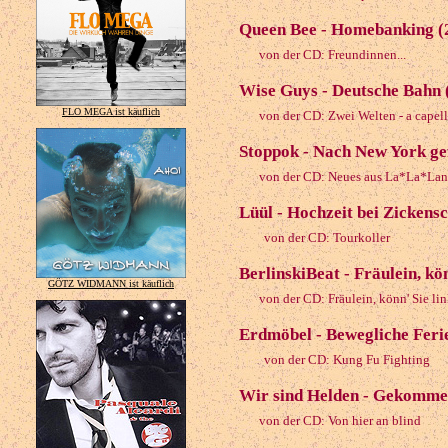
Queen Bee - Homebanking (
von der CD: Freundinnen...
Wise Guys - Deutsche Bahn 
FLO MEGA ist käuflich
von der CD: Zwei Welten - a capel
Stoppok - Nach New York ge
von der CD: Neues aus La*La*La
Lüül - Hochzeit bei Zickens
von der CD: Tourkoller
BerlinskiBeat - Fräulein, kö
GÖTZ WIDMANN ist käuflich
von der CD: Fräulein, könn' Sie li
Erdmöbel - Bewegliche Feri
von der CD: Kung Fu Fighting
Wir sind Helden - Gekommen
von der CD: Von hier an blind