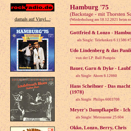
Hamburg '75
(Backstage - mit Thorsten S
damals auf Vinyl...:
(Wiederholung am 18.12.2021 beim ro
Gottfried & Lonzo - Hambur
als Single: Telefunken 6.11586 #
Udo Lindenberg & das Pani
von der LP: Ball Pompös
Bauer, Garn & Dyke - Laubf
als Single: Ahorn 6.12660
Hans Scheibner - Das macht 
(1978)
als Single: Philips 6003708
Meyer's Dampfkapelle - Ich 
als Single: Metronome 25.604
Okko, Lonzo, Berry, Chris