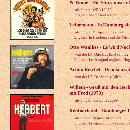
& Timpe - Die Story unsrer 
als Single: WEA 18010
Original: Shame and scandal in the f
Leinemann - In Hamburg sin
als Single: Philips 6003420 #46
Original: In Hamburg sind die Nächt
Otto Waalkes - Es wird Nach
von der LP: Otto live im Audimax
Original: Le rossignol anglais - Hu
Achim Reichel - Drunken sai
von der LP: Dat Shanty Alb'm
Willem - Grüß mir den Herb
mit Fred (1973)
als Single: Intercord 22299
Rentnerband - Hamburger D
als Single: Reprise 14369 #20
Original: Liverpool Lou - Dominic 