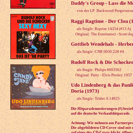
Daddy's Group - Lass die M
von der LP: Backwood Progressio
Raggi Ragtime - Der Clou (
als Single: Reprise 14354 (#13 A)
Original: The Entertainer - Scott-Jo
Gottlieb Wendehals - Herbe
als Single: CNR 0030.228 #4
Rudolf Rock & Die Schocker 
als Single: Philips 6003562
Original: Party - Elvis Presley 1957
Udo Lindenberg & das Panik-
Doria (1973)
als Single: Teldec 6.14925
Die Hitparadennotierungen (#) beziehe
auf die deutsche Verkaufshitparade.
Achtung: Wir nehmen am Partnerprog
Die abgebildeten CD-Cover sind mit 
auf eines der CD-Cover klickt, öffnet