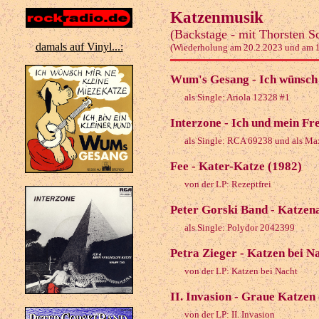
Katzenmusik
(Backstage - mit Thorsten S
damals auf Vinyl...:
(Wiederholung am 20.2.2023 und am 
Wum's Gesang - Ich wünsch 
als Single: Ariola 12328 #1
Interzone - Ich und mein Fr
als Single: RCA 69238 und als M
Fee - Kater-Katze (1982)
von der LP: Rezeptfrei
Peter Gorski Band - Katzen
als Single: Polydor 2042399
Petra Zieger - Katzen bei N
von der LP: Katzen bei Nacht
II. Invasion - Graue Katzen
von der LP: II. Invasion