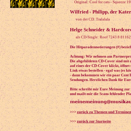
Original: Cool for cats - Squeeze 1
Wilfried - Philipp, der Kate
von der CD: Tralalala
Helge Schneider & Hardcore
als CD-Single: Roof 7243 8 81162
Die Hitparadennotierungen (#) bezieh
Achtung: Wir nehmen am Partnerprog
Die abgebildeten CD-Cover sind mit 
auf eines der CD-Cover klickt, öffnet
Link etwas bestellen - egal was (es k
- dann bekommen wir ein paar Cent P
Sendungen. Herzlichen Dank für Eure
Bitte schreibt mir Eure Meinung zur
und mailt mir die Scans fehlender Pl
>>>
zurück zu Themen und Termine
>>>
zurück zur Startseite