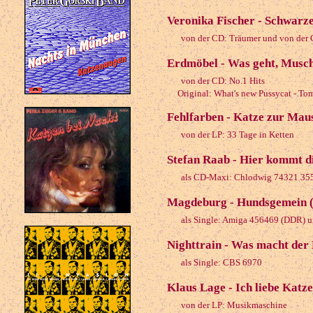
Veronika Fischer - Schwarz
von der CD: Träumer und von der 
Erdmöbel - Was geht, Musch
von der CD: No.1 Hits
Original: What's new Pussycat - To
Fehlfarben - Katze zur Mau
von der LP: 33 Tage in Ketten
Stefan Raab - Hier kommt d
als CD-Maxi: Chlodwig 74321 35
Magdeburg - Hundsgemein 
als Single: Amiga 456469 (DDR) u
Nighttrain - Was macht der
als Single: CBS 6970
Klaus Lage - Ich liebe Katz
von der LP: Musikmaschine