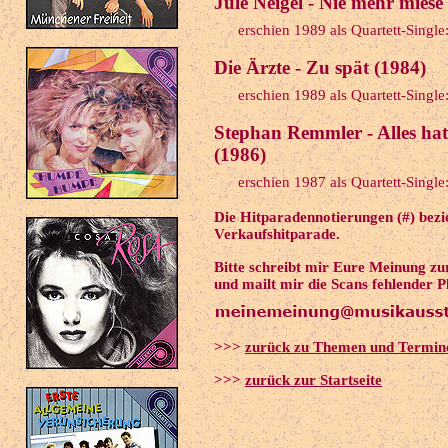
Jule Neigel - Nie mehr miese
erschien 1989 als Quartett-Singl
Die Ärzte - Zu spät (1984)
erschien 1989 als Quartett-Singl
Stephan Remmler - Alles hat
(1986)
erschien 1987 als Quartett-Singl
Die Hitparadennotierungen (#) bezie
Verkaufshitparade.
Bitte schreibt mir Eure Meinung z
und mailt mir die Scans fehlender P
>>>
zurück zu Themen und Termin
>>>
zurück zur Startseite