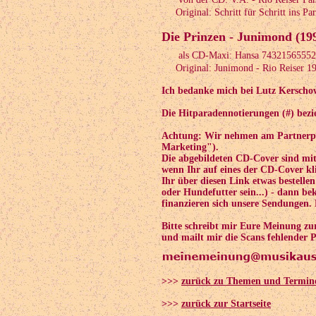
Original: Schritt für Schritt ins Pa
Die Prinzen - Junimond (19
als CD-Maxi: Hansa 74321565552
Original: Junimond - Rio Reiser 1
Ich bedanke mich bei Lutz Kerschow
Die Hitparadennotierungen (#) bezie
Achtung: Wir nehmen am Partnerpr
Marketing").
Die abgebildeten CD-Cover sind mi
wenn Ihr auf eines der CD-Cover kli
Ihr über diesen Link etwas bestelle
oder Hundefutter sein...) - dann b
finanzieren sich unsere Sendungen.
Bitte schreibt mir Eure Meinung z
und mailt mir die Scans fehlender P
>>>
zurück zu Themen und Termin
>>>
zurück zur Startseite