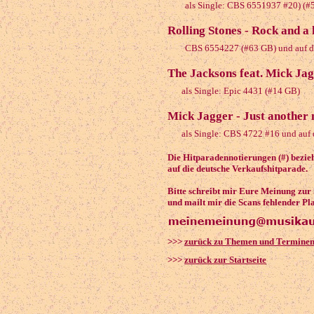
als Single: CBS 6551937 #20) (#5
Rolling Stones - Rock and a
CBS 6554227 (#63 GB) und auf de
The Jacksons feat. Mick Jagg
als Single: Epic 4431 (#14 GB)
Mick Jagger - Just another 
als Single: CBS 4722 #16 und auf d
Die Hitparadennotierungen (#) bezieh
auf die deutsche Verkaufshitparade.
Bitte schreibt mir Eure Meinung zur
und mailt mir die Scans fehlender Pl
>>>
zurück zu Themen und Termine
>>>
zurück zur Startseite