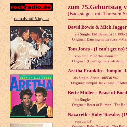
zum 75.Geburtstag 
(Backstage - mit Thorsten S
damals auf Vinyl...:
David Bowie & Mick Jagger -
als Single: EMI America 1C 006-
Original: Dancing in the street - Ma
Tom Jones - (I can't get no) 
von der LP: At this moment
Original: (I can't get no) Satisfactio
Aretha Franklin - Jumpin' J
als Single: Arista 108536 #42
Original: Jumpin' Jack Flash - Rolli
Bette Midler - Beast of Bur
als Single:
Original: Beast of Burden - The Rol
Nazareth - Ruby Tuesday (1
von der LP:
Original: Ruby Tuesday - The Rolli