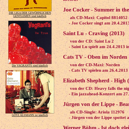
Joe Cocker - Summer in the
DIE LIGA DER GEWÖHNLICHEN
GENTLEMEN sind käuflich
als CD-Maxi: Capitol 8814052
- Joe Cocker singt am 20.4.2013
Saint Lu - Craving (2013)
von der CD: Saint Lu 2
- Saint Lu spielt am 24.4.2013 
Cats TV - Oben im Norden 
von der CD-Maxi: Norden
Die VAGRANTS sind käuflich
- Cats TV spielen am 26.4.2013
Elizabeth Shepherd - High 
von der CD: Heavy falls the ni
- Ein jazzahead-Konzert am 27
Jürgen von der Lippe - Be
als CD-Single: Ariola 112976
GÖTZ ALSMANN ist käuflich
- Jürgen von der Lippe spottet 
Werner Böhm - Ist doch glei