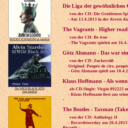
Die Liga der gewöhnlichen 
von der CD: Die Gentlemen-Spi
- Am 13.4.2013 in der
Kerem Ku
The Vagrants - Higher road
von der CD: Be true
ROCKO SCHAMONI ist käuflich
- The Vagrants spielen am 16.4
Götz Alsmann - Das war ein
von der CD: Zuckersüß
Original: Poupée de cire, poupée
- Götz Alsmann spielt am 18.4.2
Klaus Hoffmann - Als wenn 
als CD-Single: Virgin 892222 
Die WILD BLACK JETS
sind käuflich
- Klaus Hoffmann liest aus sein
-
The Beatles - Taxman (Take
von der CD: Anthology II
- Recordstoreday am 20.4.2013
Records
-