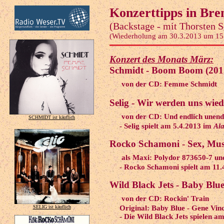
Konzerttipps in Br
(Backstage - mit Thorsten 
(Wiederholung am 30.3.2013 um 15
Konzert des Monats März:
Schmidt - Boom Boom (201
von der CD: Femme Schmidt
Selig - Wir werden uns wied
von der CD: Und endlich unend
SCHMIDT ist käuflich
- Selig spielt am 5.4.2013 im
Ala
Rocko Schamoni - Sex, Mus
als Maxi: Polydor 873650-7 un
- Rocko Schamoni spielt am 11.
Wild Black Jets - Baby Blue
von der CD: Rockin' Train
SELIG ist käuflich
Original: Baby Blue - Gene Vinc
- Die Wild Black Jets spielen a