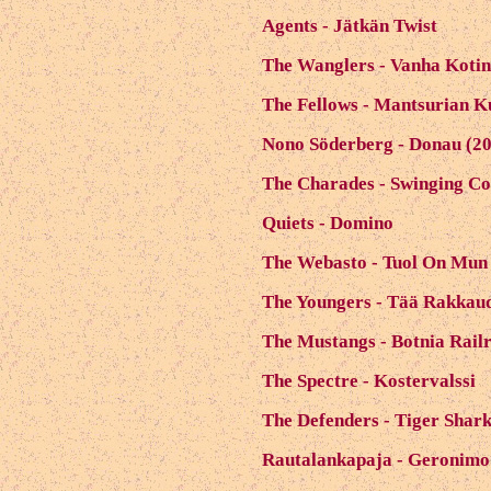
Agents - Jätkän Twist
The Wanglers - Vanha Kotin
The Fellows - Mantsurian K
Nono Söderberg - Donau (2
The Charades - Swinging Co
Quiets - Domino
The Webasto - Tuol On Mun
The Youngers - Tää Rakkaud
The Mustangs - Botnia Rail
The Spectre - Kostervalssi
The Defenders - Tiger Shar
Rautalankapaja - Geronimo