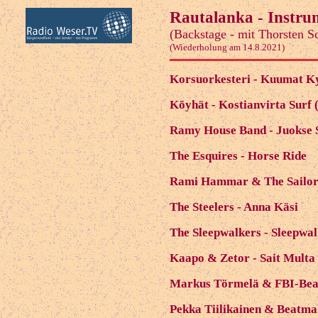
Rautalanka - Instru
(Backstage - mit Thorsten S
(Wiederholung am 14.8.2021)
Korsuorkesteri - Kuumat Ky
Köyhät - Kostianvirta Surf 
Ramy House Band - Juokse
The Esquires - Horse Ride
Rami Hammar & The Sailor
The Steelers - Anna Käsi
The Sleepwalkers - Sleepwa
Kaapo & Zetor - Sait Multa
Markus Törmelä & FBI-Beat
Pekka Tiilikainen & Beatmak