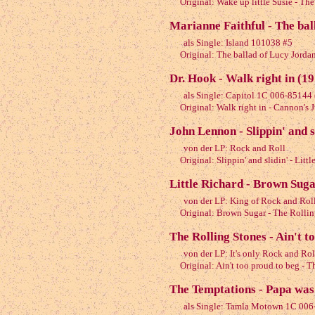
Original: Wake up little Susie - The
Marianne Faithful - The bal
als Single: Island 101038 #5
Original: The ballad of Lucy Jorda
Dr. Hook - Walk right in (1
als Single: Capitol 1C 006-85144
Original: Walk right in - Cannon's 
John Lennon - Slippin' and s
von der LP: Rock and Roll
Original: Slippin' and slidin' - Litt
Little Richard - Brown Suga
von der LP: King of Rock and Rol
Original: Brown Sugar - The Rollin
The Rolling Stones - Ain't t
von der LP: It's only Rock and Rol
Original: Ain't too proud to beg - 
The Temptations - Papa was 
als Single: Tamla Motown 1C 00