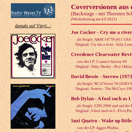
Coverversionen aus 
(Backstage - mit Thorsten Sc
(Wiederholung am 4.9.2021)
damals auf Vinyl...:
Joe Cocker - Cry me a river
als Single: A&M 14779 (#11 USA
Original: Cry me a river - Julie Lo
Creedence Clearwater Revi
von der LP: Cosmo's factory #4
Original: Ooby Dooby - Roy Orbis
David Bowie - Sorrow (1973
als Single: RCA Victor 74-16383 
Original: Sorrow - The McCoys 196
Bob Dylan - A fool such as I
als Single: CBS 2006 und auf der 
Original: A fool such as I - Elvis P
Suzi Quatro - Wake up little
von der LP: Aggro-Phobia