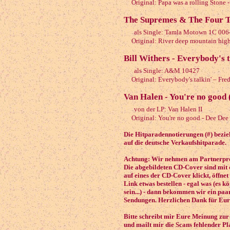
Original: Papa was a rolling Stone 
The Supremes & The Four To
als Single: Tamla Motown 1C 006
Original: River deep mountain high 
Bill Withers - Everybody's t
als Single: A&M 10427
Original: Everybody's talkin' – Fred
Van Halen - You're no good 
von der LP: Van Halen II
Original: You're no good - Dee Dee
Die Hitparadennotierungen (#) beziehe
auf die deutsche Verkaufshitparade.
Achtung: Wir nehmen am Partnerpro
Die abgebildeten CD-Cover sind mit 
auf eines der CD-Cover klickt, öffnet
Link etwas bestellen - egal was (es 
sein...) - dann bekommen wir ein paa
Sendungen. Herzlichen Dank für Eur
Bitte schreibt mir Eure Meinung zu
und mailt mir die Scans fehlender Pl