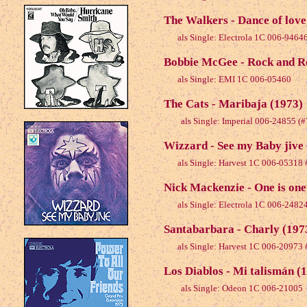
The Walkers - Dance of love
als Single: Electrola 1C 006-9464
Bobbie McGee - Rock and Ro
als Single: EMI 1C 006-05460
The Cats - Maribaja (1973)
als Single: Imperial 006-24855 (
Wizzard - See my Baby jive
als Single: Harvest 1C 006-05318 
Nick Mackenzie - One is one
als Single: Electrola 1C 006-2482
Santabarbara - Charly (197
als Single: Harvest 1C 006-20973 
Los Diablos - Mi talismán (
als Single: Odeon 1C 006-21005