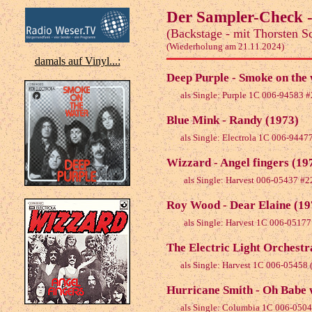
Der Sampler-Check - 
(Backstage - mit Thorsten S
(Wiederholung am 21.11.2024)
damals auf Vinyl...:
Deep Purple - Smoke on the 
als Single: Purple 1C 006-94583 
Blue Mink - Randy (1973)
als Single: Electrola 1C 006-9447
Wizzard - Angel fingers (19
als Single: Harvest 006-05437 #2
Roy Wood - Dear Elaine (19
als Single: Harvest 1C 006-0517
The Electric Light Orchest
als Single: Harvest 1C 006-05458
Hurricane Smith - Oh Babe 
als Single: Columbia 1C 006-050