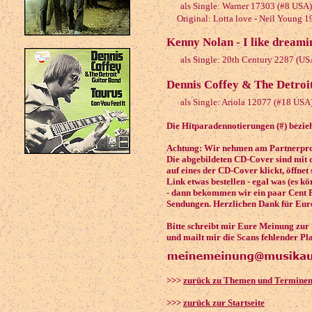
als Single: Warner 17303 (#8 USA)
Original: Lotta love - Neil Young 1
Kenny Nolan - I like dreami
als Single: 20th Century 2287 (US
Dennis Coffey & The Detroit
als Single: Ariola 12077 (#18 USA
Die Hitparadennotierungen (#) bezieh
Achtung: Wir nehmen am Partnerprog
Die abgebildeten CD-Cover sind mit 
auf eines der CD-Cover klickt, öffnet
Link etwas bestellen - egal was (es k
- dann bekommen wir ein paar Cent P
Sendungen. Herzlichen Dank für Eure
Bitte schreibt mir Eure Meinung zur
und mailt mir die Scans fehlender Pl
>>>
zurück zu Themen und Termine
>>>
zurück zur Startseite