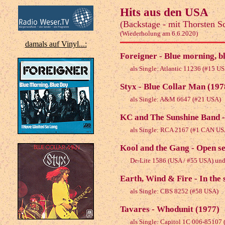
Hits aus den USA
(Backstage - mit Thorsten S
(Wiederholung am 6.6.2020)
damals auf Vinyl...:
Foreigner - Blue morning, b
als Single: Atlantic 11236 (#15 U
Styx - Blue Collar Man (197
als Single: A&M 6647 (#21 USA)
KC and The Sunshine Band -
als Single: RCA 2167 (#1 CAN US
Kool and the Gang - Open s
De-Lite 1586 (USA / #55 USA) und
Earth, Wind & Fire - In the 
als Single: CBS 8252 (#58 USA)
Tavares - Whodunit (1977)
als Single: Capitol 1C 006-85107