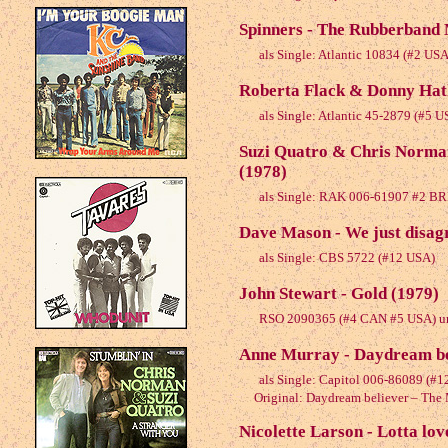
Spinners - The Rubberband
als Single: Atlantic 10834 (#2 US
Roberta Flack & Donny Hath
als Single: Atlantic 45-2879 (#5 
Suzi Quatro & Chris Norman 
(1978)
als Single: RAK 006-61907 #2 B
Dave Mason - We just disag
als Single: CBS 5722 (#12 USA)
John Stewart - Gold (1979)
RSO 2090365 (#4 CAN #5 USA) un
Anne Murray - Daydream be
als Single: Capitol 006-86089 (#
Original: Daydream believer – The
Nicolette Larson - Lotta lov