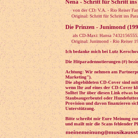
Nena - Schritt für Schritt in
von der CD: V.A. - Rio Reiser Fa
Original: Schritt für Schritt ins Par
Die Prinzen - Junimond (199
als CD-Maxi: Hansa 74321565552
Original: Junimond - Rio Reiser 1
Ich bedanke mich bei Lutz Kerschow
Die Hitparadennotierungen (#) bezie
Achtung: Wir nehmen am Partnerpr
Marketing").
Die abgebildeten CD-Cover sind mit
wenn Ihr auf eines der CD-Cover kli
Solltet Ihr über diesen Link etwas b
Staubsaugerbeutel oder Hundefutter
Provision und davon finanzieren si
Unterstützung.
Bitte schreibt mir Eure Meinung zu
und mailt mir die Scans fehlender P