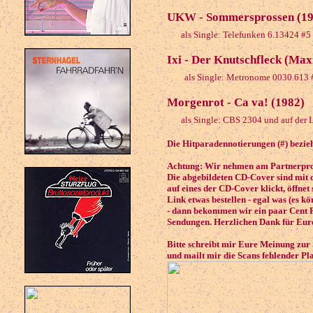
UKW - Sommersprossen (19
als Single: Telefunken 6.13424 #
Ixi - Der Knutschfleck (Max
als Single: Metronome 0030.613 #
Morgenrot - Ca va! (1982)
als Single: CBS 2304 und auf der 
Die Hitparadennotierungen (#) bezieh
Achtung: Wir nehmen am Partnerprog
Die abgebildeten CD-Cover sind mit 
auf eines der CD-Cover klickt, öffnet
Link etwas bestellen - egal was (es k
- dann bekommen wir ein paar Cent P
Sendungen. Herzlichen Dank für Eure
Bitte schreibt mir Eure Meinung zur
und mailt mir die Scans fehlender Pl