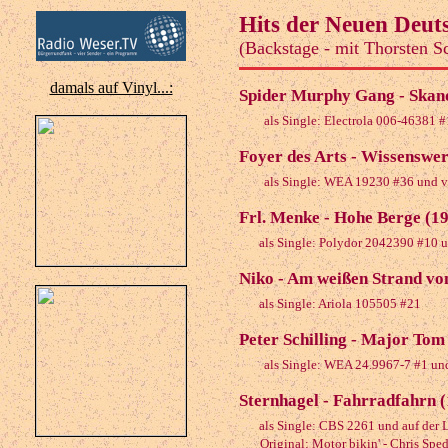
Hits der Neuen Deuts
(Backstage - mit Thorsten S
damals auf Vinyl...:
Spider Murphy Gang - Skand
als Single: Electrola 006-46381 #
Foyer des Arts - Wissenswer
als Single: WEA 19230 #36 und v
Frl. Menke - Hohe Berge (1
als Single: Polydor 2042390 #10 
Niko - Am weißen Strand vo
als Single: Ariola 105505 #21
Peter Schilling - Major Tom
als Single: WEA 24.9967-7 #1 und
Sternhagel - Fahrradfahrn 
als Single: CBS 2261 und auf der
Original: Motor bikin' - Chris Spe