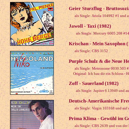
Geier Sturzflug - Bruttosoz
als Single: Ariola 104992 #1 und a
Jawoll - Taxi (1982)
als Single: Mercury 6005 208 #1
Krischan - Mein Saxophon (
als Single: CBS 3152
Purple Schulz & die Neue Hei
als Single: Metronome 0030.503 
Original: Ich bau dir ein Schloss - H
Zoff - Sauerland (1982)
als Single: Jupiter 6.13949 und au
Deutsch-Amerikanische Freu
als Single: Virgin 103168 und auf d
Prima Klima - Gewühl im Ge
als Single: CBS 2639 und von der 