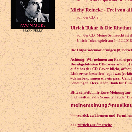
Michy Reincke - Frei von al
von der CD: ?!
Ulrich Tukur & Die Rhythm
BRYAN FERRY
von der CD: Meine Sehnsucht ist d
- Ulrich Tukur spielt am 14.12.2018
Die Hitparadennotierungen (#) bezieh
Achtung: Wir nehmen am Partnerprog
Die abgebildeten CD-Cover sind mit 
auf eines der CD-Cover klickt, öffnet
Link etwas bestellen - egal was (es k
- dann bekommen wir ein paar Cent P
Sendungen. Herzlichen Dank für Eure
Bitte schreibt mir Eure Meinung zur
und mailt mir die Scans fehlender Pl
>>>
zurück zu Themen und Termine
>>>
zurück zur Startseite