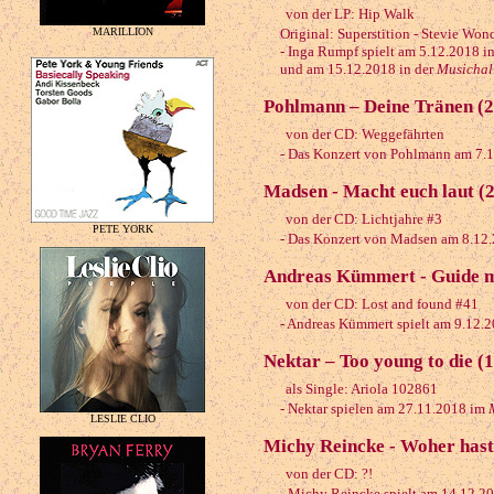
von der LP: Hip Walk
MARILLION
Original: Superstition - Stevie Won
- Inga Rumpf spielt am 5.12.2018 i
und am 15.12.2018 in der
Musichal
Pohlmann – Deine Tränen (
von der CD: Weggefährten
- Das Konzert von Pohlmann am 7.1
Madsen - Macht euch laut (
von der CD: Lichtjahre #3
PETE YORK
- Das Konzert von Madsen am 8.12
Andreas Kümmert - Guide m
von der CD: Lost and found #41
- Andreas Kümmert spielt am 9.12.
Nektar – Too young to die (
als Single: Ariola 102861
- Nektar spielen am 27.11.2018 im
LESLIE CLIO
Michy Reincke - Woher hast 
von der CD: ?!
- Michy Reincke spielt am 14.12.2