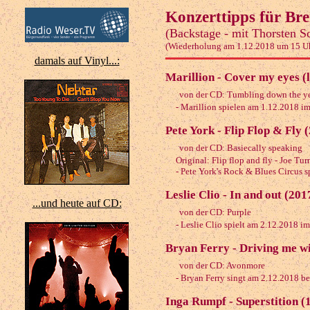
Konzerttipps für Br
(Backstage - mit Thorsten S
(Wiederholung am 1.12.2018 um 15 U
damals auf Vinyl...:
Marillion - Cover my eyes (
von der CD: Tumbling down the y
- Marillion spielen am 1.12.2018 i
Pete York - Flip Flop & Fly 
von der CD: Basiecally speaking
Original: Flip flop and fly - Joe Tu
- Pete York's Rock & Blues Circus sp
Leslie Clio - In and out (201
...und heute auf CD:
von der CD: Purple
- Leslie Clio spielt am 2.12.2018 i
Bryan Ferry - Driving me wi
von der CD: Avonmore
- Bryan Ferry singt am 2.12.2018 bei
Inga Rumpf - Superstition (