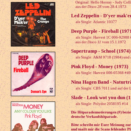
Original: Hello Hooray - Judy Coll
aus der
Disco 28
vom 28.4.1973
Led Zeppelin - D'yer mak'e
als Single: Atlantic 10377
Deep Purple - Fireball (197
als Single: Harvest 1C 006-92988
aus der
Disco 11
vom 15.1.1972
Supertramp - School (1974)
als Single: A&M 9718 (1984) und a
Pink Floyd - Money (1973)
als Single: Harvest 006-05368 #49
Nina Hagen Band - Naturtr
als Single: CBS 7011 und auf der
Slade - Look wot you dun (
als Single: Polydor 2058195 #14
Die Hitparadennotierungen (#) beziehe
deutsche Verkaufshitparade.
Bitte schreibt mir Eure Meinung zu
und mailt mir die Scans fehlender P