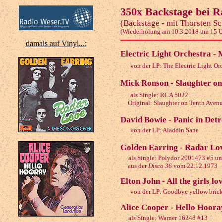
350x Backstage bei 
(Backstage - mit Thorsten S
(Wiederholung am 10.3.2018 um 15 U
damals auf Vinyl...:
Electric Light Orchestra - 
von der LP: The Electric Light Or
Mick Ronson - Slaughter on
als Single: RCA 5022
Original: Slaughter on Tenth Avenu
David Bowie - Panic in Detr
von der LP: Aladdin Sane
Golden Earring - Radar Lo
als Single: Polydor 2001473 #5 u
aus der
Disco 36
vom 22.12.1973
Elton John - All the girls lo
von der LP: Goodbye yellow bric
Alice Cooper - Hello Hoora
als Single: Warner 16248 #13