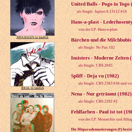
United Balls - Pogo in Togo 
als Single: Jupiter 6.13112 #24
Hans-a-plast - Lederhosent
von der LP: Hans-a-plast
NINA HAGEN ist käuflich
Bärchen und die Milchbubis 
als Single: No Fun 102
Insisters - Moderne Zeiten 
als Single: CBS 2045
Spliff - Deja vu (1982)
als Single: CBS 2583 #36 und vo
IDEAL ist käuflich
Nena - Nur geträumt (1982)
als Single: CBS 2292 #2
Fehlfarben - Paul ist tot (19
von der LP: Monarchie und Allta
Die Hitparadennotierungen (#) bezieh