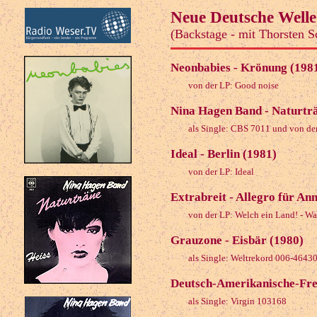
Neue Deutsche Welle
(Backstage - mit Thorsten S
Neonbabies - Krönung (198
von der LP: Good noise
Nina Hagen Band - Naturtr
als Single: CBS 7011 und von de
Ideal - Berlin (1981)
von der LP: Ideal
Extrabreit - Allegro für An
von der LP: Welch ein Land! - Wa
Grauzone - Eisbär (1980)
als Single: Weltrekord 006-4643
Deutsch-Amerikanische-Freu
als Single: Virgin 103168