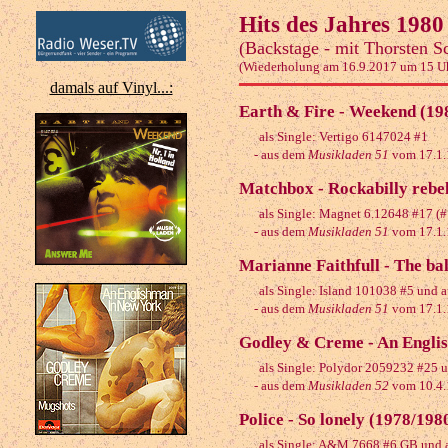
Hits des Jahres 198
(Backstage - mit Thorsten S
(Wiederholung am 16.9.2017 um 15 U
damals auf Vinyl...:
Earth & Fire - Weekend (19
als Single: Vertigo 6147024 #1
- aus dem
Musikladen 51
vom 17.1.
Matchbox - Rockabilly rebel
als Single: Magnet 6.12648 #17 (
- aus dem
Musikladen 51
vom 17.1.
Marianne Faithfull - The ba
als Single: Island 101038 #5 und 
- aus dem
Musikladen 51
vom 17.1.
Godley & Creme - An Engli
als Single: Polydor 2059232 #25 u
- aus dem
Musikladen 52
vom 10.4.
Police - So lonely (1978/198
als Single: A&M 7668 #6 GB und a