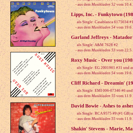
- aus dem
Musikladen 52
vom 10.4.
Lipps, Inc. - Funkytown (19
als Single: Casablanca 6175034 #
- aus dem
Musikladen 54
vom 19.6.
Garland Jeffreys - Matador
als Single: A&M 7628 #2
- aus dem
Musikladen 53
vom 22.5.
Roxy Music - Over you (198
als Single: EG 2001961 #31 und au
- aus dem
Musikladen 54
vom 19.6.
Cliff Richard - Dreamin' (1
als Single: EMI 006-07346 #6 und 
- aus dem
Musikladen 55
vom 11.9.
David Bowie - Ashes to ashe
als Single: RCA 9575 #9 (#1 GB) u
- aus dem
Musikladen 55
vom 11.9.
Shakin' Stevens - Marie, Ma