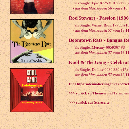
als Single: Epic 8725 #19 und auf 
- aus dem
Musikladen 56
vom 9.10.
Rod Stewart - Passion (1980
als Single: Warner Bros. 17730 #1
- aus dem
Musikladen 57
vom 13.11
Boomtown Rats - Banana Re
als Single: Mercury 6059367 #3
- aus dem
Musikladen 57
vom 13.11
Kool & The Gang - Celebrat
als Single: De-Lite 0030.339 #17 
- aus dem
Musikladen 57
vom 13.11
Die Hitparadennotierungen (#) bezieh
>>>
zurück zu Themen und Termine
>>>
zurück zur Startseite