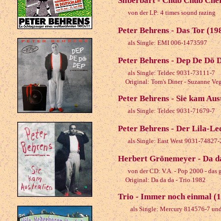
Silberbart - Chub Chub Che
von der LP: 4 times sound razing
Peter Behrens - Das Tor (19
als Single: EMI 006-1473597
Peter Behrens - Dep De Dö D
als Single: Teldec 9031-73111-7
Original: Tom's Diner - Suzanne Ve
Peter Behrens - Sie kam Aus
als Single: Teldec 9031-71679-7
Peter Behrens - Der Lila-L
als Single: East West 9031-74827-
Herbert Grönemeyer - Da da
von der CD: V.A. - Pop 2000 - das g
Original: Da da da - Trio 1982
Trio - Immer noch einmal (
als Single: Mercury 814576-7 und