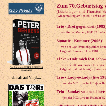
Zum 70.Geburtstag v
(Backstage - mit Thorsten S
(Wiederholung am 9.9.2017 um 15 Uh
Trio - Drei gegen drei (1985
als Single: Mercury 884132 und au
Sumatic - Kummer (2006)
von der CD: Dreiklangsdimension
Original: Kummer - Trio 1981
El*ke - Halt mich fest, ich 
von der CD: Wir müssen hier raus
Das Buch von PETER BEHRENS
Original: Halt mich fest, ich werd ve
bei Amazon
Trio - Lady-o-Lady (live 19
damals auf Vinyl...:
von der MC: Live im Frühjahr '82
Trio - Sunday you need love
von der MC: Live im Frühjahr '82