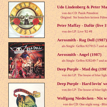
Udo Lindenberg & Peter Maf
von der CD: Panik Präsident
Original: Sie brauchen keinen Führe
Peter Maffay - Dafür (live 
von der LP: Live '82 #8
Aerosmith - Rag Doll (1987)
als Single: Geffen 927915-7 und a
Aerosmith - Angel (1987)
als Single: Geffen 928249-7 und a
Deep Purple - Mad dog (198
von der LP: The house of blue ligh
Deep Purple - Hard lovin' 
von der LP: The house of blue ligh
Wolfgang Niedecken - Nix w
von der CD: One night song - Bli