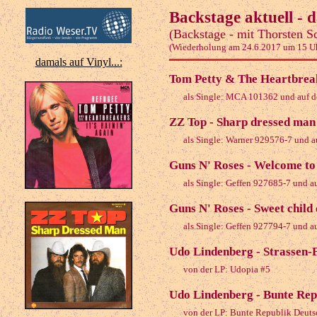
Backstage aktuell -
(Backstage - mit Thorsten S
(Wiederholung am 24.6.2017 um 15 U
damals auf Vinyl...:
Tom Petty & The Heartbreak
als Single: MCA 101362 und auf d
ZZ Top - Sharp dressed man
als Single: Warner 929576-7 und a
Guns N' Roses - Welcome to 
als Single: Geffen 927685-7 und au
Guns N' Roses - Sweet child 
als Single: Geffen 927794-7 und au
Udo Lindenberg - Strassen-
von der LP: Udopia #5
Udo Lindenberg - Bunte Rep
von der LP: Bunte Republik Deuts