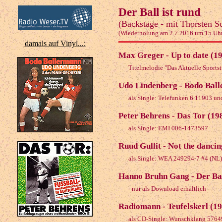
Der Ball ist rund
(Backstage - mit Thorsten S
(Wiederholung am 2.7.2016 um 15 Uh
damals auf Vinyl...:
Max Greger - Up to date (1
Titelmelodie "Das Aktuelle Sports
Udo Lindenberg - Bodo Bal
als Single: Telefunken 6.11903 u
Peter Behrens - Das Tor (19
als Single: EMI 006-1473597
Ruud Gullit - Not the dancin
als Single: WEA 249294-7 #4 (NL)
Hanno Bruhn Gang - Der Bal
- nur als Download erhältlich -
Radiomann - Teufelskerl (1
als CD-Single: Wunschklang 5764