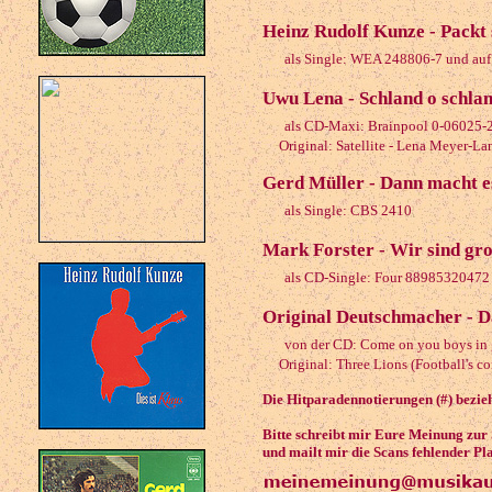
Heinz Rudolf Kunze - Packt 
als Single: WEA 248806-7 und auf 
Uwu Lena - Schland o schla
als CD-Maxi: Brainpool 0-06025-
Original: Satellite - Lena Meyer-La
Gerd Müller - Dann macht 
als Single: CBS 2410
Mark Forster - Wir sind gr
als CD-Single: Four 88985320472
Original Deutschmacher - D
von der CD: Come on you boys in g
Original: Three Lions (Football's c
Die Hitparadennotierungen (#) bezieh
Bitte schreibt mir Eure Meinung zur
und mailt mir die Scans fehlender Pl