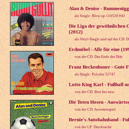
Alan & Denise - Rummenigg
als Single: Blow up 110520 #43
Die Liga der gewöhnlichen 
(2012)
als Vinyl-Single und auf der CD: 
Erdmöbel - Alle für eine (19
von der CD: Das Ende der Diät
Franz Beckenbauer - Gute F
als Single: Polydor 52747
Lotto King Karl - Fußball u
von der CD: Bier her now
Die Toten Hosen - Auswärtss
von der CD: Auswärtsspiel
Bernie's Autobahnband - Fuß
von der LP: Drucksache