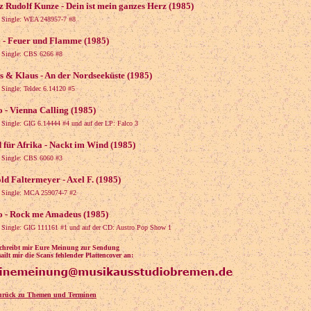
z Rudolf Kunze - Dein ist mein ganzes Herz (1985)
s Single: WEA 248957-7 #8
 - Feuer und Flamme (1985)
s Single: CBS 6266 #8
s & Klaus - An der Nordseeküste (1985)
s Single: Teldec 6.14120 #5
o - Vienna Calling (1985)
s Single: GIG 6.14444 #4 und auf der LP: Falco 3
 für Afrika - Nackt im Wind (1985)
s Single: CBS 6060 #3
ld Faltermeyer - Axel F. (1985)
s Single: MCA 259074-7 #2
o - Rock me Amadeus (1985)
s Single: GIG 111161 #1 und auf der CD: Austro Pop Show 1
schreibt mir Eure Meinung zur Sendung
ilt mir die Scans fehlender Plattencover an:
urück zu Themen und Terminen