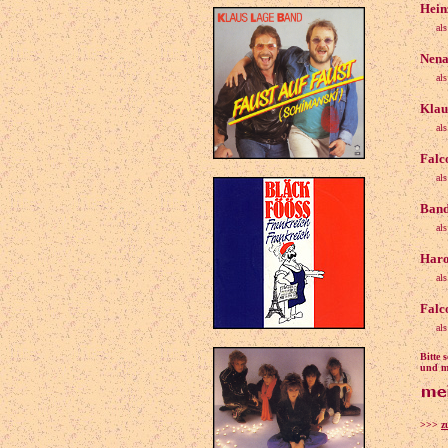
Hein
al
Nena
al
Klau
al
Falc
al
Band
al
Haro
al
Falc
al
Bitte 
und ma
>>>
z