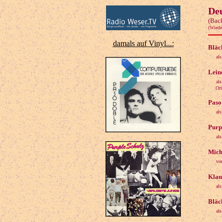
Deu
(Back
(Wiede
damals auf Vinyl...:
Bläc
al
Lein
al
Origin
Paso
al
Purp
al
Mich
vo
Klau
al
Bläc
al