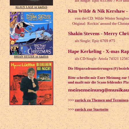
als Single: Epic 655360 7 #19 un
KLAUS LAGE ist käuflich
Kim Wilde & Nik Kershaw - 
von der CD: Wilde Winter Songbo
Original: Rockin' around the Christm
Shakin Stevens - Merry Chr
als Single: Epic 6769 #75
Hape Kerkeling - X-mas Rap
BRIAN SETZER ist käuflich
als CD-Single: Ariola 74321 1256
Die Hitparadennotierungen (#) bezieh
Bitte schreibt mir Eure Meinung zur
und mailt mir die Scans fehlender Pla
>>>
zurück zu Themen und Terminen
>>>
zurück zur Startseite