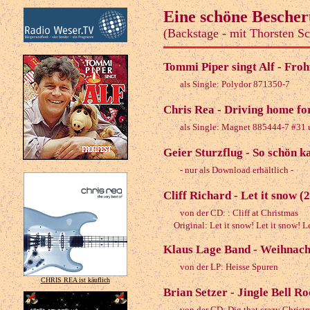
Eine schöne Besche
(Backstage - mit Thorsten S
Tommi Piper singt Alf - Froh
als Single: Polydor 871350-7
Chris Rea - Driving home fo
als Single: Magnet 885444-7 #31 u
Geier Sturzflug - So schön 
- nur als Download erhältlich -
Cliff Richard - Let it snow (
von der CD: : Cliff at Christmas
Original: Let it snow! Let it snow! L
Klaus Lage Band - Weihnacht
von der LP: Heisse Spuren
CHRIS REA ist käuflich
Brian Setzer - Jingle Bell R
von der CD: Dig that crazy Christ