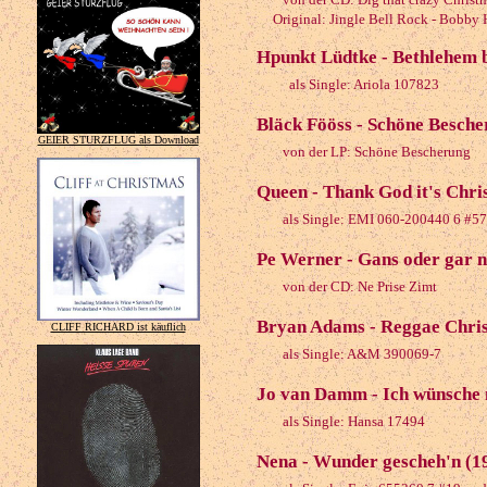
Original: Jingle Bell Rock - Bobby
Hpunkt Lüdtke - Bethlehem b
als Single: Ariola 107823
Bläck Fööss - Schöne Besche
GEIER STURZFLUG als Download
von der LP: Schöne Bescherung
Queen - Thank God it's Chri
als Single: EMI 060-200440 6 #57 
Pe Werner - Gans oder gar n
von der CD: Ne Prise Zimt
Bryan Adams - Reggae Chri
CLIFF RICHARD ist käuflich
als Single: A&M 390069-7
Jo van Damm - Ich wünsche 
als Single: Hansa 17494
Nena - Wunder gescheh'n (1