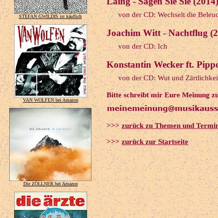
Laing - Sagen Sie Sie (2014
von der CD: Wechselt die Beleu
STEFAN GWILDIS ist käuflich
Joachim Witt - Nachtflug (
von der CD: Ich
Konstantin Wecker ft. Pipp
von der CD: Wut und Zärtlichkei
Bitte schreibt mir Eure Meinung z
VAN WOLFEN bei Amazon
>>>
zurück zu Themen und Termi
>>>
zurück zur Startseite
Die ZÖLLNER bei Amazon