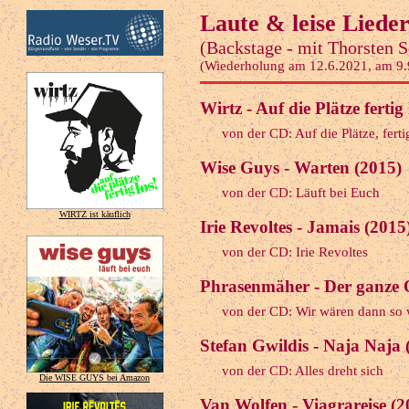
Laute & leise Liede
(Backstage - mit Thorsten 
(Wiederholung am 12.6.2021, am 9.
Wirtz - Auf die Plätze fertig
von der CD: Auf die Plätze, fertig
Wise Guys - Warten (2015)
von der CD: Läuft bei Euch
WIRTZ ist käuflich
Irie Revoltes - Jamais (2015
von der CD: Irie Revoltes
Phrasenmäher - Der ganze 
von der CD: Wir wären dann so 
Stefan Gwildis - Naja Naja 
von der CD: Alles dreht sich
Die WISE GUYS bei Amazon
Van Wolfen - Viagrareise (2