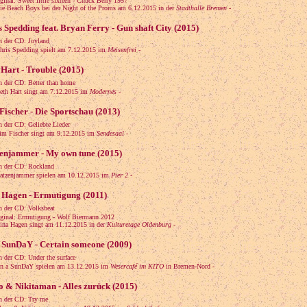
al: Sweet little sixteen - Chuck Berry 1957
Beach Boys bei der Night of the Proms am 6.12.2015 in der
Stadthalle Bremen
-
s Spedding feat. Bryan Ferry - Gun shaft City (2015)
n der CD: Joyland
is Spedding spielt am 7.12.2015 im
Meisenfrei
-
 Hart - Trouble (2015)
n der CD: Better than home
h Hart singt am 7.12.2015 im
Modernes
-
Fischer - Die Sportschau (2013)
n der CD: Geliebte Lieder
 Fischer singt am 9.12.2015 im
Sendesaal
-
enjammer - My own tune (2015)
n der CD: Rockland
zenjammer spielen am 10.12.2015 im
Pier 2
-
 Hagen - Ermutigung (2011)
n der CD: Volksbeat
nal: Ermutigung - Wolf Biermann 2012
a Hagen singt am 11.12.2015 in der
Kulturetage Oldenburg
-
 SunDaY - Certain someone (2009)
n der CD: Under the surface
a SunDaY spielen am 13.12.2015 im
Wesercafé im KITO
in Bremen-Nord -
 & Nikitaman - Alles zurück (2015)
n der CD: Try me