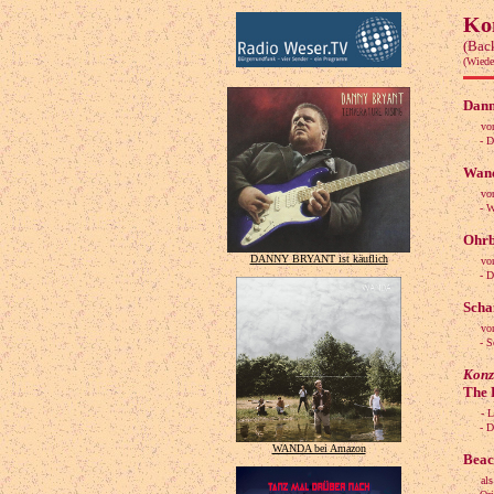
Ko
(Bac
(Wiede
Dann
vo
- Dan
Wand
vo
- Wan
Ohrb
DANNY BRYANT ist käuflich
vo
- Die
Scha
vo
- Sch
Konz
The F
- 
- Die 
WANDA bei Amazon
Beac
al