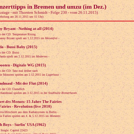
nzerttipps in Bremen und umzu (im Dez.)
kstage - mit Thorsten Schmidt - Folge 230 - vom 26.11.2015)
rholung am 28.11.2015 um 15 Uhr)
y Bryant - Nothing at all (2014)
n der CD: Temperature Rising
ny Bryant spielt am 1.12.2015 im
Meisenfrei
-
a - Bussi Baby (2015)
n der CD: Bussi
da spielt am 2.12.2015 im
Modernes
-
ooten - Digitale WG (2015)
n der CD: Tanz mal drüber nach
 Monsters spielen am 2.12.2015 im
Lagerhaus
-
ndmaul - Mit der Flut (2014)
n der CD: Unendlich
andmaul spielen am 3.12.2015 in der
Stadthalle Bremerhaven
ert des Monats:
15 Jahre The Fairies
airies - Revolution (live 2010)
Live-Mitschnitt aus dem Radialsystem in Berlin -
Fairies spielen am 4. & 5.12.2015 im
Moments
h Boys - Surfin' USA (1962)
s Single: Capitol 22423