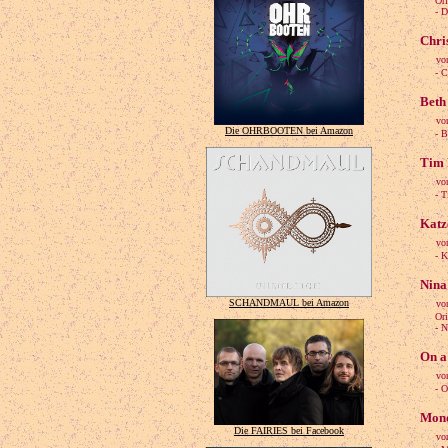
Origin
- Die 
Chri
vo
- Chr
Beth
vo
Die OHRBOOTEN bei Amazon
- Bet
Tim 
vo
- Tim
Katz
vo
- Kat
Nina
SCHANDMAUL bei Amazon
vo
Origi
- Nin
On a
vo
- On 
Mono
Die FAIRIES bei Facebook
vo