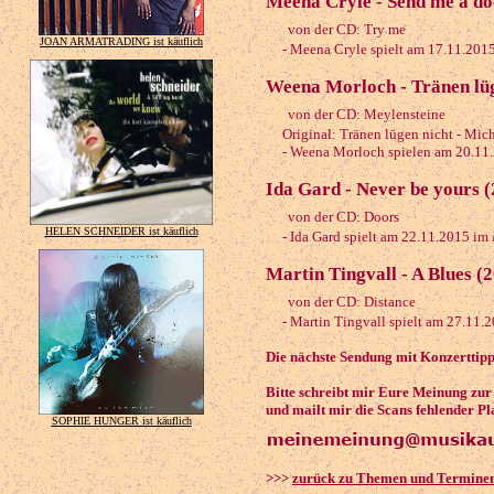
Meena Cryle - Send me a do
von der CD: Try me
JOAN ARMATRADING ist käuflich
- Meena Cryle spielt am 17.11.201
Weena Morloch - Tränen lüg
von der CD: Meylensteine
Original: Tränen lügen nicht - Mic
- Weena Morloch spielen am 20.11
Ida Gard - Never be yours 
von der CD: Doors
HELEN SCHNEIDER ist käuflich
- Ida Gard spielt am 22.11.2015 im
Martin Tingvall - A Blues (
von der CD: Distance
- Martin Tingvall spielt am 27.11.
Die nächste Sendung mit Konzerttip
Bitte schreibt mir Eure Meinung zu
und mailt mir die Scans fehlender Pl
SOPHIE HUNGER ist käuflich
>>>
zurück zu Themen und Termine