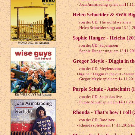
- Joan Armatrading spielt am 11.11
Helen Schneider & SWR Big
von der CD: The world we knew
- Helen Schneider singt am 13.11.2
Sophie Hunger - Heicho (20
MONO INC. bei Amazon
von der CD: Supermoon
- Sophie Hunger singt am 13.11.20
Gregor Meyle - Diggin in th
von der CD: Meylensteine
Original: Diggin in the dirt - Stef
- Gregor Meyle spielt am 14.11.20
Purple Schulz - Aufschnitt (
Die WISE GUYS bei Amazon
von der CD: So ist das live
- Purple Schulz spielt am 14.11.20
Rhonda - That's how I roll 
von der CD: Raw love
- Rhonda spielen am 14.11.2015 i