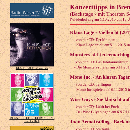
Konzerttipps in Bre
(Backstage - mit Thorsten 
(Wiederholung am 1.10.2015 um 15 U
Klaus Lage - Vielleicht (201
von der CD: Der Moment
- Klaus Lage spielt am 5.11.2015 i
Monsters of Liedermaching -
von der CD: Das Jubiläumsalbum
- Die Monsters spielen am 6.11.20
KLAUS LAGE ist käuflich
Mono Inc. - An klaren Tage
von der CD: Terlingua
- Mono Inc. spielen am 6.11.2015 
Wise Guys - Sie klatscht auf
von der CD: Läuft bei Euch
- Dei Wise Guys singen am 6.&7.11
MONSTERS OF LIEDERMACHING
Joan Armatrading - Back on
sind käuflich
von der CD: Starlight