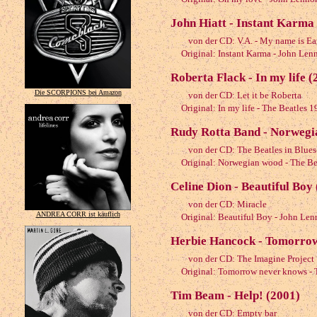
John Hiatt - Instant Karma
von der CD: V.A. - My name is Ea
Original: Instant Karma - John Len
Roberta Flack - In my life (
Die SCORPIONS bei Amazon
von der CD: Let it be Roberta
Original: In my life - The Beatles 1
Rudy Rotta Band - Norwegi
von der CD: The Beatles in Blues
Original: Norwegian wood - The Be
Celine Dion - Beautiful Boy
von der CD: Miracle
ANDREA CORR ist käuflich
Original: Beautiful Boy - John Le
Herbie Hancock - Tomorrow
von der CD: The Imagine Project
Original: Tomorrow never knows - T
Tim Beam - Help! (2001)
von der CD: Empty bar