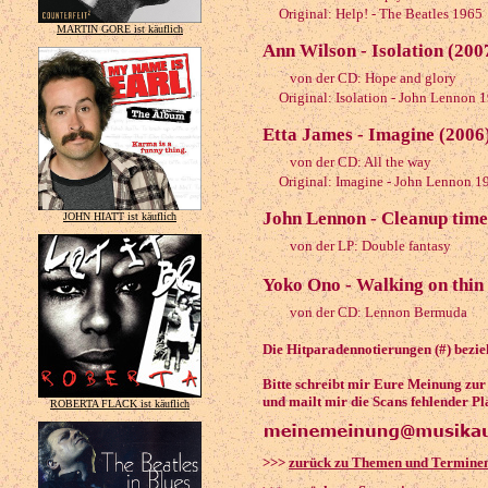
Original: Help! - The Beatles 1965
MARTIN GORE ist käuflich
Ann Wilson - Isolation (200
von der CD: Hope and glory
Original: Isolation - John Lennon 
Etta James - Imagine (2006
von der CD: All the way
Original: Imagine - John Lennon 1
John Lennon - Cleanup time
JOHN HIATT ist käuflich
von der LP: Double fantasy
Yoko Ono - Walking on thin 
von der CD: Lennon Bermuda
Die Hitparadennotierungen (#) bezieh
Bitte schreibt mir Eure Meinung zu
und mailt mir die Scans fehlender Pl
ROBERTA FLACK ist käuflich
>>>
zurück zu Themen und Termine