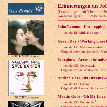
Erinnerungen an Jo
(Backstage - mit Thorsten S
(Wiederholung am 10.10.2015 um 15 
John Lennon - I'm stepping 
von der LP: Milk and honey
Green Day - Working class 
von der CD: Make some noise
Original: Working class hero - Joh
JOHN LENNON ist käuflich
Scorpions - Across the univ
von der CD: Comeblack
Original: Across the universe - The 
Andrea Corr - #9 Dream (2
von der CD: Lifelines
Original: #9 Dream - John Lennon 
Martin Gore - Oh My Love 
GREEN DAY bei Amazon
2
von der CD: Counterfeit
Original: Oh my love - John Lenno