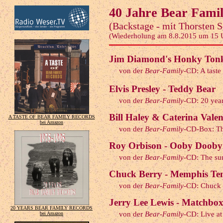
40 Jahre Bear Fami
(Backstage - mit Thorsten 
(Wiederholung am 8.8.2015 um 15 
Jim Diamond's Honky Tonk
von der
Bear-Family
-CD: A taste
Elvis Presley - Teddy Bear
von der
Bear-Family
-CD: 20 yea
Bill Haley & Caterina Valent
A TASTE OF BEAR FAMILY RECORDS
bei Amazon
von der
Bear-Family
-CD-Box: Th
Roy Orbison - Ooby Dooby
von der
Bear-Family
-CD: The su
Chuck Berry - Memphis Ten
von der
Bear-Family
-CD: Chuck 
Jerry Lee Lewis - Matchbox 
20 YEARS BEAR FAMILY RECORDS
von der
Bear-Family
-CD: Live a
bei Amazon