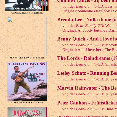
Connie Francis - Jij bent ni
von der
Bear-Family
-CD: Lass m
Original: Someone else's boy / Sc
CHUCK BERRY ist käuflich
Brenda Lee - Nulla di me (it
von der
Bear-Family
-CD: Wieder
Original: Anybody but me / Darli
Benny Quick - And I love he
von der
Bear-Family
-CD: Motorb
Original: And I love her - The Be
The Lords - Raindreams (1
JERRY LEE LEWIS ist käuflich
von der
Bear-Family
-CD: Smas
Lesley Schatz - Running Be
von der
Bear-Family
-CD: 20 yea
Marvin Rainwater - The Be
von der
Bear-Family
-CD: 20 yea
Peter Caulton - Frühstücke
CARL PERKINS ist käuflich
von der
Bear-Family
-CD: Hard r