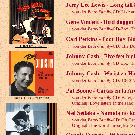
Jerry Lee Lewis - Long tall 
von der
Bear-Family
-CD: Live a
Gene Vincent - Bird doggin'
von der
Bear-Family
-CD-Box: Th
Carl Perkins - Poor Boy Blu
von der
Bear-Family
-CD: The Do
BILL HALEY ist käuflich
Johnny Cash - Five feet hig
von der
Bear-Family
-CD-Box: Th
Johnny Cash - Wo ist zu H
von der
Bear-Family
-CD: 1000 N
Pat Boone - Cartas en la Ar
von der
Bear-Family
-CD: Baby, 
ROY ORBISON ist käuflich
Original: Love letters in the sand
Neil Sedaka - Namida no ko
von der
Bear-Family
-CD: Oh Car
Original: The world through a tear