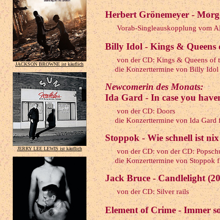
Herbert Grönemeyer - Morg
Vorab-Singleauskopplung vom Al
Billy Idol - Kings & Queens
von der CD: Kings & Queens of 
JACKSON BROWNE ist käuflich
die Konzerttermine von Billy Idol f
Newcomerin des Monats:
Ida Gard - In case you have
von der CD: Doors
die Konzerttermine von Ida Gard fi
Stoppok - Wie schnell ist nix
JERRY LEE LEWIS ist käuflich
von der CD: von der CD: Popsch
die Konzerttermine von Stoppok fi
Jack Bruce - Candlelight (2
von der CD: Silver rails
Element of Crime - Immer so