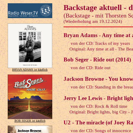
Backstage aktuell -
(Backstage - mit Thorsten S
(Wiederholung am 19.12.2024)
Bryan Adams - Any time at a
von der CD: Tracks of my years
Original: Any time at all - The Bea
Bob Seger - Ride out (2014)
von der CD: Ride out
BRYAN ADAMS ist käuflich
Jackson Browne - You know 
von der CD: Standing in the brea
Jerry Lee Lewis - Bright ligh
von der CD: Rock & Roll time
Original: Bright lights, big City 
BOB SEGER ist käuflich
U2 - The miracle (of Joey R
von der CD: Songs of innocence