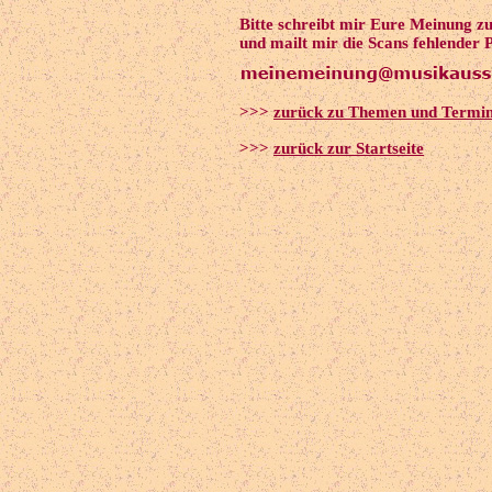
Bitte schreibt mir Eure Meinung z
und mailt mir die Scans fehlender 
>>>
zurück zu Themen und Termi
>>>
zurück zur Startseite