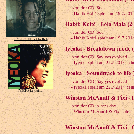
von der CD: Soo
- Habib Koité spielt am 19.7.201
Habib Koité - Bolo Mala (2
von der CD: Soo
- Habib Koité spielt am 19.7.201
HABIB KOITE ist käuflich
Iyeoka - Breakdown mode (
von der CD: Say yes evolved
- Iyeoka spielt am 22.7.2014 be
Iyeoka - Soundtrack to life 
von der CD: Say yes evolved
- Iyeoka spielt am 22.7.2014 be
IYEOKA ist käuflich
Winston McAnuff & Fixi - H
von der CD: A new day
- Winston McAnuff & Fixi spiele
-
Winston McAnuff & Fixi - G