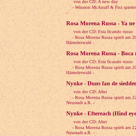
von der CD: A new day
- Winston McAnuff & Fixi spiele
-
Rosa Morena Russa - Ya ne 
von der CD: Esta ficando russo
- Rosa Morena Russa spielt am 2
Hämelerwald -
Rosa Morena Russa - Boca 
von der CD: Esta ficando russo
- Rosa Morena Russa spielt am 2
Hämelerwald -
Nynke - Duns fan de siedden
von der CD: Alter
- Rosa Morena Russa spielt am 2
Neustadt a.R. -
Nynke - Eftereach (Hind eye
von der CD: Alter
- Rosa Morena Russa spielt am 2
Neustadt a.R. -