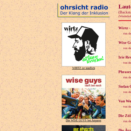
Laut
(Backst
(Wiederho
Wirtz - 
von de
Wise Gu
von de
Irie Re
von de
WIRTZ ist käuflich
Phrasen
von de
Stefan 
von de
Van Wol
von d
Die Zöl
Die WISE GUYS bei Amazon
von de
Die Ärz