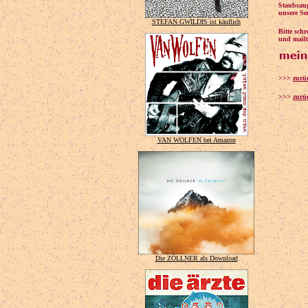
Staubsaug
unsere Se
STEFAN GWILDIS ist käuflich
Bitte sch
und mailt
>>>
zurü
>>>
zurüc
VAN WOLFEN bei Amazon
Die ZÖLLNER als Download