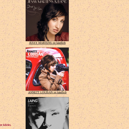
JESSY MARTENS ist käuflich
ANNETT LOUISAN ist käuflich
r klickt,