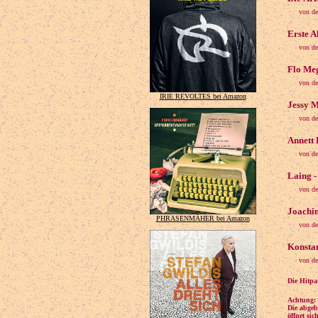
von d
Erste A
von de
Flo Meg
von d
IRIE REVOLTES bei Amazon
Jessy M
von de
Annett 
von de
Laing -
von de
Joachim
PHRASENMÄHER bei Amazon
von de
Konstan
von de
Die Hitpa
Achtung: 
Die abgeb
öffnet si