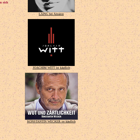
n sich
LAING bei Amazon
JOACHIM WITT ist käuflich
KONSTANTIN WECKER ist käuflich