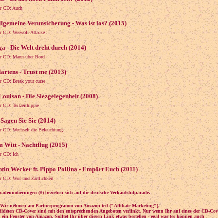
er CD: Auch
llgemeine Verunsicherung - Was ist los? (2015)
r CD: Werwolf-Attacke
a - Die Welt dreht durch (2014)
er CD: Mann über Bord
artens - Trust me (2013)
r CD: Break your curse
Louisan - Die Siezgelegenheit (2008)
r CD: Teilzeithippie
 Sagen Sie Sie (2014)
r CD: Wechselt die Beleuchtung
 Witt - Nachtflug (2015)
r CD: Ich
tin Wecker ft. Pippo Pollina - Empört Euch (2011)
r CD: Wut und Zärtlichkeit
radennotierungen (#) beziehen sich auf die deutsche Verkaufshitparade.
Wir nehmen am Partnerprogramm von Amazon teil ("Affiliate Marketing").
ildeten CD-Cover sind mit den entsprechenden Angeboten verlinkt. Nur wenn Ihr auf eines der CD-Cove
ch ein Fenster von Amazon. Solltet Ihr über diesen Link etwas bestellen - egal was (es können auch