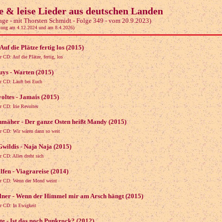
e & leise Lieder aus deutschen Landen
age - mit Thorsten Schmidt - Folge 349 - vom 20.9.2023)
lung am 4.12.2024 und am 8.4.2026)
Auf die Plätze fertig los (2015)
r CD: Auf die Plätze, fertig, los
ys - Warten (2015)
r CD: Läuft bei Euch
voltes - Jamais (2015)
r CD: Irie Revoltes
mäher - Der ganze Osten heißt Mandy (2015)
r CD: Wir wären dann so weit
Gwildis - Naja Naja (2015)
r CD: Alles dreht sich
fen - Viagrareise (2014)
er CD: Wenn der Mond weint
lner - Wenn der Himmel mir am Arsch hängt (2015)
r CD: In Ewigkeit
te - Ist das noch Punkrock? (2012)