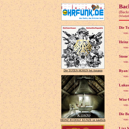
Bac
(Backs
(Wieder
Die T
von 
Heinz
von 
Stone 
von 
Ryan S
Die TOTEN HOSEN bei Amazon
von 
Lukas
von 
Wise G
von 
Die Be
von 
HEINZ RUDOLF KUNZE ist käuflich
Lizz 