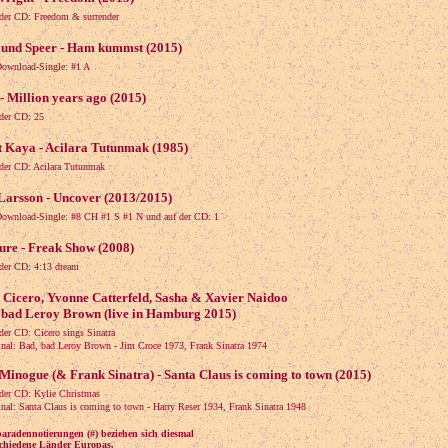
der CD: Freedom & surrender
r und Speer - Ham kummst (2015)
Download-Single: #1 A
- Million years ago (2015)
der CD: 25
 Kaya - Acilara Tutunmak (1985)
der CD: Acilara Tutunmak
Larsson - Uncover (2013/2015)
Download-Single: #8 CH #1 S #1 N und auf der CD: 1
ure - Freak Show (2008)
der CD: 4:13 dream
 Cicero, Yvonne Catterfeld, Sasha & Xavier Naidoo
, bad Leroy Brown (live in Hamburg 2015)
der CD: Cicero sings Sinatra
l: Bad, bad Leroy Brown - Jim Croce 1973, Frank Sinatra 1974
Minogue (& Frank Sinatra) - Santa Claus is coming to town (2015)
der CD: Kylie Christmas
: Santa Claus is coming to town - Harry Reser 1934, Frank Sinatra 1948
paradennotierungen (#) beziehen sich diesmal
schiedene Länder Europas.