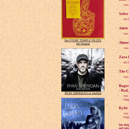
von 
Seile
als 
Adele 
von 
Die STONE TEMPLE PILOTS
Ahmet
bei Amazon
von 
Zara 
als 
The C
von 
Roger
- Bad
RYAN SHERIDAN ist käuflich
von 
Origina
Kylie 
von 
Original
Die Hit
auf ver