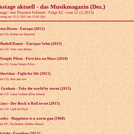
kstage aktuell - das Musikmagazin (Dez.)
tage - mit Thorsten Schmidt - Folge 82 - vom 12.12.2015)
holung am 13.12.2015 um 15.00 Uhr)
oten Hosen - Europa (2012)
der CD: Ballast der Republik
 Rudolf Kunze - Europas Sohn (2013)
der CD: Stein vom Herzen
Temple Pilots - First kiss on Mars (2010)
der CD: Stone Temple Pilots
heridan - Fight for life (2015)
der CD: Here and now
 Graham - Take the world by storm (2015)
der CD: Lukas Graham (Blue Album)
uys - Der Rock'n'Roll ist tot (2015)
der CD: Läuft bei Euch
atles - Happiness is a warm gun (1968)
der LP: The Beatles (Weißes Album)
Wright - Freedom (2015)