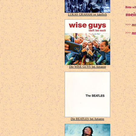
Bitte s
LUKAS GRAHAM ist käuflich
>>>
zu
>>>
zur
Die WISE GUYS bei Amazon
Die BEATLES bei Amazon