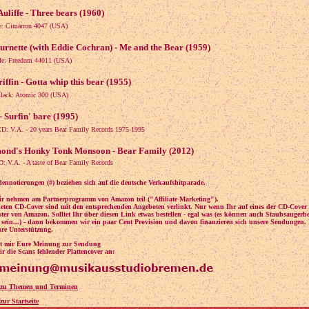
liffe - Three bears (1960)
le: Cimarron 4047 (USA)
rnette (with Eddie Cochran) - Me and the Bear (1959)
gle: Freedom 44011 (USA)
iffin - Gotta whip this bear (1955)
lllack: Atomic 300 (USA)
- Surfin' bare (1995)
CD: V.A. - 20 years Bear Family Records 1975-1995
ond's Honky Tonk Monsoon - Bear Family (2012)
D: V.A. - A taste of Bear Family Records
ennotierungen (#) beziehen sich auf die deutsche Verkaufshitparade.
r nehmen am Partnerprogramm von Amazon teil ("Affiliate Marketing").
eten CD-Cover sind mit den entsprechenden Angeboten verlinkt. Nur wenn Ihr auf eines der CD-Cover k
ster von Amazon. Solltet Ihr über diesen Link etwas bestellen - egal was (es können auch Staubsaugerbe
 sein...) - dann bekommen wir ein paar Cent Provision und davon finanzieren sich unsere Sendungen. 
re Unterstützung.
ibt mir Eure Meinung zur Sendung
r die Scans fehlender Plattencover an:
 zu Themen und Terminen
zur Startseite