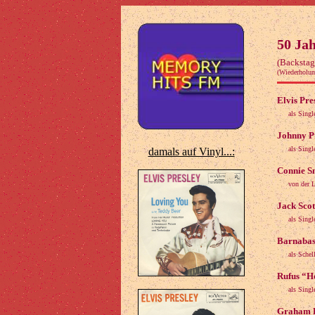
50 Ja
(Backstag
(Wiederholun
Elvis Pre
als Sing
Johnny Pr
als Sing
damals auf Vinyl...:
Connie Sm
von der L
Jack Scot
als Sing
Barnabas
als Schel
Rufus “H
als Sing
Graham B