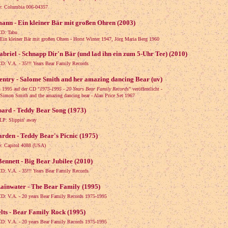
le: Columbia 006-04357
ann - Ein kleiner Bär mit großen Ohren (2003)
CD: Tabu
n kleiner Bär mit großen Ohren - Horst Winter 1947, Jörg Maria Berg 1960
briel - Schnapp Dir'n Bär (und lad ihn ein zum 5-Uhr Tee) (2010)
CD: V.A. - 35!!! Years Bear Family Records
entry - Salome Smith and her amazing dancing Bear (uv)
s 1995 auf der CD "
1975-1995 - 20 Years Bear Family Records
" veröffentlicht -
mon Smith and the amazing dancing bear - Alan Price Set 1967
pard - Teddy Bear Song (1973)
LP: Slippin' away
rden - Teddy Bear's Picnic (1975)
le: Capitol 4088 (USA)
ennett - Big Bear Jubilee (2010)
CD: V.A. - 35!!! Years Bear Family Records
ainwater - The Bear Family (1995)
CD: V.A. - 20 years Bear Family Records 1975-1995
lts - Bear Family Rock (1995)
CD: V.A. - 20 years Bear Family Records 1975-1995