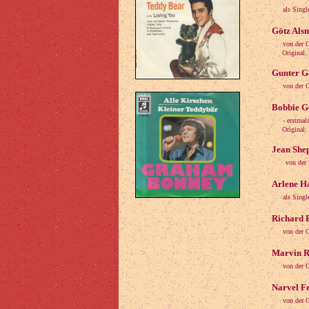
als Sing
Götz Alsm
von der 
Original: Ei
Gunter Ga
von der 
Bobbie G
- erstmal
Original: Si
Jean She
von der 
Arlene Ha
als Sing
Richard B
von der 
Marvin R
von der 
Narvel Fe
von der 