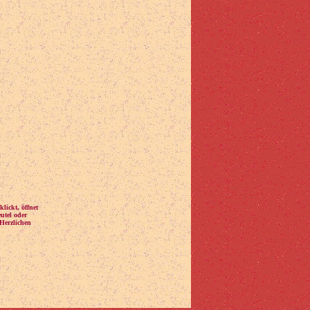
lickt, öffnet
utel oder
Herzlichen