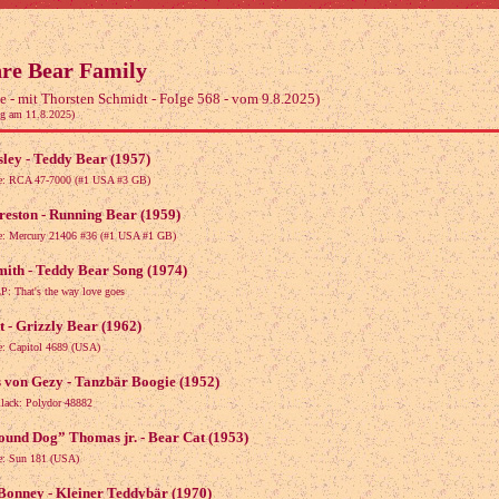
hre Bear Family
e - mit Thorsten Schmidt - Folge 568 - vom 9.8.2025)
g am 11.8.2025)
sley - Teddy Bear (1957)
le: RCA 47-7000 (#1 USA #3 GB)
eston - Running Bear (1959)
le: Mercury 21406 #36 (#1 USA #1 GB)
ith - Teddy Bear Song (1974)
P: That's the way love goes
t - Grizzly Bear (1962)
le: Capitol 4689 (USA)
 von Gezy - Tanzbär Boogie (1952)
llack: Polydor 48882
ound Dog” Thomas jr. - Bear Cat (1953)
le: Sun 181 (USA)
onney - Kleiner Teddybär (1970)