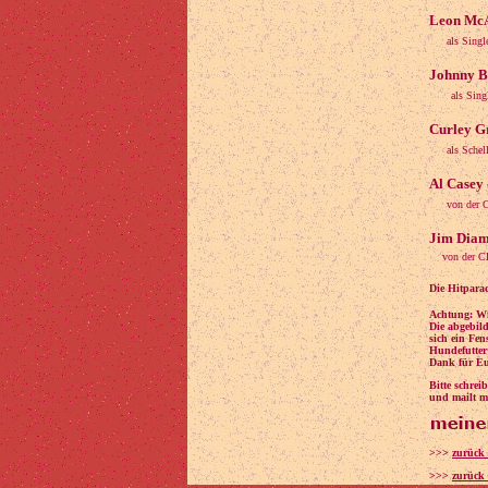
Leon McAu
als Sing
Johnny Bu
als Sin
Curley Gr
als Sche
Al Casey 
von der 
Jim Diam
von der C
Die Hitparad
Achtung: Wi
Die abgebild
sich ein Fen
Hundefutter
Dank für Eu
Bitte schre
und mailt mi
>>>
zurück
>>>
zurück 