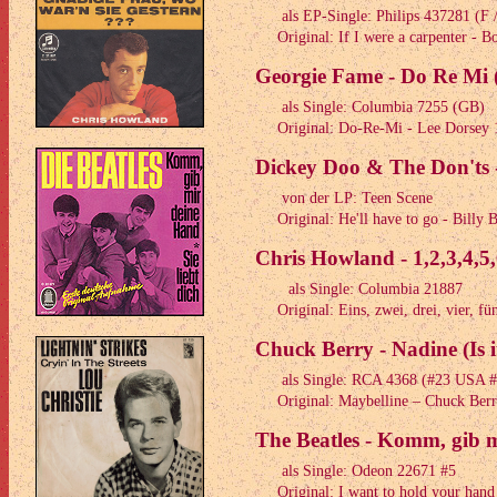
als EP-Single: Philips 437281 (F
Original: If I were a carpenter - B
Georgie Fame - Do Re Mi 
als Single: Columbia 7255 (GB)
Original: Do-Re-Mi - Lee Dorsey 
Dickey Doo & The Don'ts -
von der LP: Teen Scene
Original: He'll have to go - Billy 
Chris Howland - 1,2,3,4,5,
als Single: Columbia 21887
Original: Eins, zwei, drei, vier, fü
Chuck Berry - Nadine (Is i
als Single: RCA 4368 (#23 USA 
Original: Maybelline – Chuck Berr
The Beatles - Komm, gib 
als Single: Odeon 22671 #5
Original: I want to hold your hand 