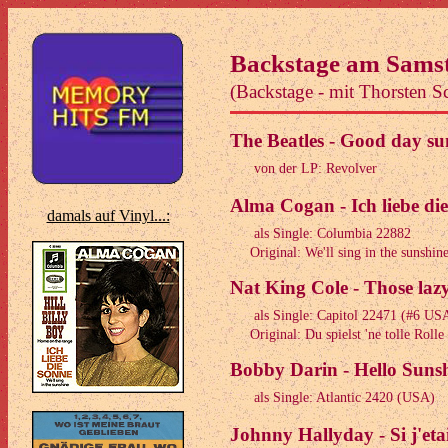
Backstage am Sams
(Backstage - mit Thorsten 
The Beatles - Good day su
von der LP: Revolver
Alma Cogan - Ich liebe di
damals auf Vinyl...:
als Single: Columbia 22882
Original: We'll sing in the sunshine
Nat King Cole - Those laz
als Single: Capitol 22471 (#6 US
Original: Du spielst 'ne tolle Rolle
Bobby Darin - Hello Sunsh
als Single: Atlantic 2420 (USA)
Johnny Hallyday - Si j'eta