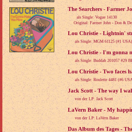
The Searchers - Farmer J
als Single: Vogue 14130
Original: Farmer John - Don & D
Lou Christie - Lightnin' st
als Single: MGM 61125 (#1 USA
Lou Christie - I'm gonna 
als Single: Buddah 201057 #29
Lou Christie - Two faces h
als Single: Roulette 4481 (#6 US
Jack Scott - The way I wa
von der LP: Jack Scott
LaVern Baker - My happin
von der LP: LaVern Baker
Das Album des Tages - Th