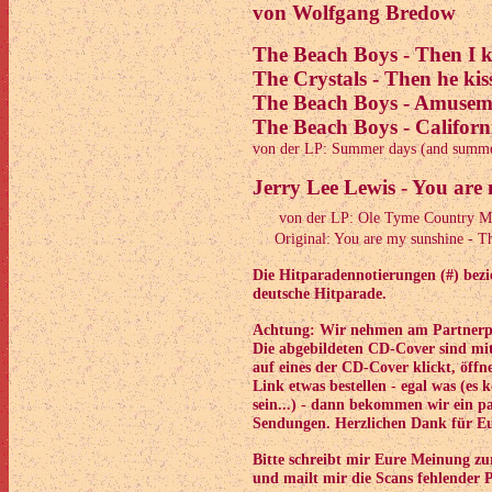
von Wolfgang Bredow
The Beach Boys - Then I k
The Crystals - Then he kis
The Beach Boys - Amuseme
The Beach Boys - Californi
von der LP: Summer days (and summer
Jerry Lee Lewis - You are
von der LP: Ole Tyme Country M
Original: You are my sunshine - Th
Die Hitparadennotierungen (#) bezie
deutsche Hitparade.
Achtung: Wir nehmen am Partnerpr
Die abgebildeten CD-Cover sind mi
auf eines der CD-Cover klickt, öffne
Link etwas bestellen - egal was (e
sein...) - dann bekommen wir ein p
Sendungen. Herzlichen Dank für Eu
Bitte schreibt mir Eure Meinung z
und mailt mir die Scans fehlender P