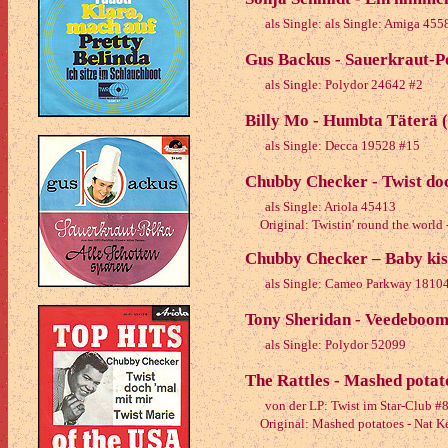
als Single: als Single: Amiga 45
Gus Backus - Sauerkraut-P
als Single: Polydor 24642 #2
Billy Mo - Humbta Täterä 
als Single: Decca 19528 #15
Chubby Checker - Twist do
als Single: Ariola 45413
Original: Twistin' round the world
Chubby Checker – Baby kiss
als Single: Cameo Parkway 1810
Tony Sheridan - Veedeboom
als Single: Polydor 52099
The Rattles - Mashed potat
von der LP: Twist im Star-Club #
Original: Mashed potatoes - Nat K