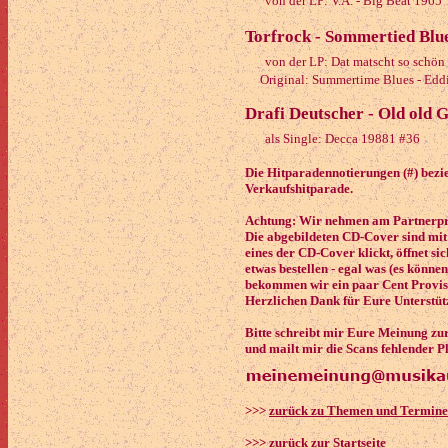
von der LP: V.A. - Big Beat 1965
Torfrock - Sommertied Blu
von der LP: Dat matscht so schön
Original: Summertime Blues - Edd
Drafi Deutscher - Old old
als Single: Decca 19881 #36
Die Hitparadennotierungen (#) bezie
Verkaufshitparade.
Achtung: Wir nehmen am Partnerpro
Die abgebildeten CD-Cover sind mit
eines der CD-Cover klickt, öffnet si
etwas bestellen - egal was (es könne
bekommen wir ein paar Cent Provisi
Herzlichen Dank für Eure Unterstüt
Bitte schreibt mir Eure Meinung zu
und mailt mir die Scans fehlender P
>>>
zurück zu Themen und Termin
>>>
zurück zur Startseite