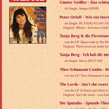
Günter Geißler - Das schö
als Single: Amiga 450589
Peter Orloff - Wie ein Ster
als Single: RCA 9382 #23 (#1 US
Original: Mbube - Solomon Linda's
Tanja Berg & die Firestones
von der LP: Dance time at The Ri
Original: These boots are made for 
Tanja Berg - Ich hab dir n
als Single: Decca 29137 #28
Theo Schumann Combo - Rü
von der LP: Theo Schumann Co
The Lords - Ain't she sweet
von der LP: In black and white i
Original: Ain't she sweet - Lou Gol
Die Sputniks - Sputnik-The