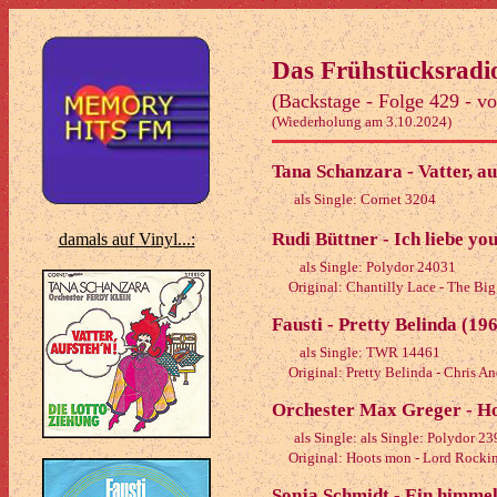
Das Frühstücksradi
(Backstage - Folge 429 - v
(Wiederholung am 3.10.2024)
Tana Schanzara - Vatter, au
als Single: Cornet 3204
Rudi Büttner - Ich liebe yo
damals auf Vinyl...:
als Single: Polydor 24031
Original: Chantilly Lace - The Bi
Fausti - Pretty Belinda (19
als Single: TWR 14461
Original: Pretty Belinda - Chris A
Orchester Max Greger - H
als Single: als Single: Polydor 2
Original: Hoots mon - Lord Rockin
Sonja Schmidt - Ein himme