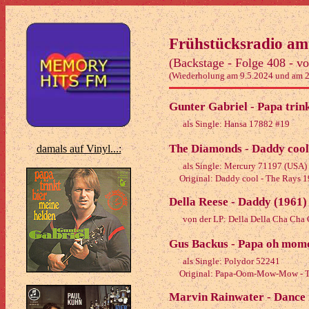
Frühstücksradio am
(Backstage - Folge 408 - v
(Wiederholung am 9.5.2024 und am 2
Gunter Gabriel - Papa trink
als Single: Hansa 17882 #19
The Diamonds - Daddy cool
damals auf Vinyl...:
als Single: Mercury 71197 (USA)
Original: Daddy cool - The Rays 
Della Reese - Daddy (1961)
von der LP: Della Della Cha Cha
Gus Backus - Papa oh mom
als Single: Polydor 52241
Original: Papa-Oom-Mow-Mow - Th
Marvin Rainwater - Dance