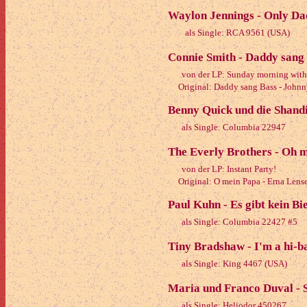
Waylon Jennings - Only Dadd
als Single: RCA 9561 (USA)
Connie Smith - Daddy sang
von der LP: Sunday morning with
Original: Daddy sang Bass - Johnn
Benny Quick und die Shand
als Single: Columbia 22947
The Everly Brothers - Oh 
von der LP: Instant Party!
Original: O mein Papa - Erna Lense
Paul Kuhn - Es gibt kein Bi
als Single: Columbia 22427 #5
Tiny Bradshaw - I'm a hi-b
als Single: King 4467 (USA)
Maria und Franco Duval - 
als Single: Heliodor 450267