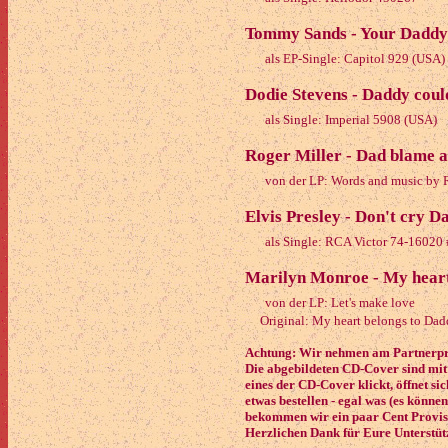
Tommy Sands - Your Daddy 
als EP-Single: Capitol 929 (USA)
Dodie Stevens - Daddy could
als Single: Imperial 5908 (USA)
Roger Miller - Dad blame a
von der LP: Words and music by 
Elvis Presley - Don't cry D
als Single: RCA Victor 74-16020
Marilyn Monroe - My heart
von der LP: Let's make love
Original: My heart belongs to Dad
Achtung: Wir nehmen am Partnerpro
Die abgebildeten CD-Cover sind mit
eines der CD-Cover klickt, öffnet si
etwas bestellen - egal was (es könne
bekommen wir ein paar Cent Provisi
Herzlichen Dank für Eure Unterstüt