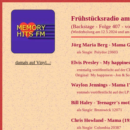
Frühstücksradio am
(Backstage - Folge 407 - v
(Wiederholung am 12.5.2024 und am
Jörg Maria Berg - Mama G
als Single: Polydor 23603
Elvis Presley - My happines
damals auf Vinyl...:
erstmalig veröffentlicht auf der 
Original: My happiness - Jon & So
Waylon Jennings - Mama I'l
erstmals veröffentlicht auf der L
Bill Haley - Teenager's mot
als Single: Brunswick 12071
Chris Howland - Mama (19
als Single: Columbia 20387