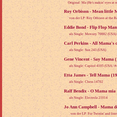
Original: Ma (He's makin' eyes at 
Roy Orbison - Mean little
von der LP: Roy Orbison at the 
Eddie Bond - Flip Flop Ma
als Single: Mercury 70882 (USA)
Carl Perkins - All Mama's 
als Single: Sun 243 (USA)
Gene Vincent - Say Mama (
als Single: Capitol 4105 (USA / 
Etta James - Tell Mama (1
als Single: Chess 14702
Ralf Bendix - O Mama mia 
als Single: Electrola 21014
Jo Ann Campbell - Mama don
von der LP: For Twistin' and liste