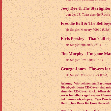
Joey Dee & The Starlighter
von der LP: Twist dass die Röcke 
Freddie Bell & The Bellboys
als Single: Mercury 70919 (USA)
Elvis Presley - That's all ri
als Single: Sun 209 (USA)
Jim Murphy - I'm gone Ma
als Single: Rev 3508 (USA)
George Jones - Flowers fo
als Single: Musicor 1174 (USA)
Achtung: Wir nehmen am Partnerpro
Die abgebildeten CD-Cover sind mit
eines der CD-Cover klickt, öffnet si
etwas bestellen - egal was (es könne
bekommen wir ein paar Cent Provisi
Herzlichen Dank für Eure Unterstüt