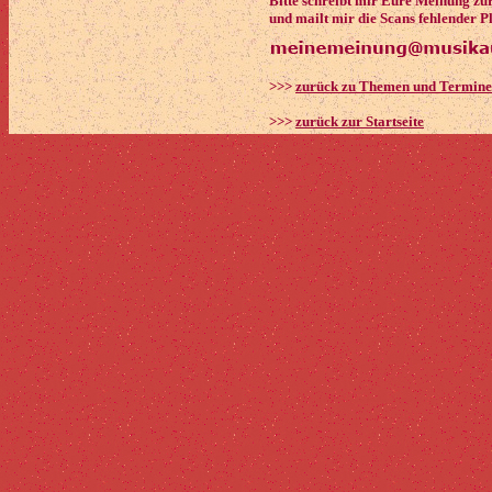
Bitte schreibt mir Eure Meinung zu
und mailt mir die Scans fehlender P
>>>
zurück zu Themen und Termin
>>>
zurück zur Startseite