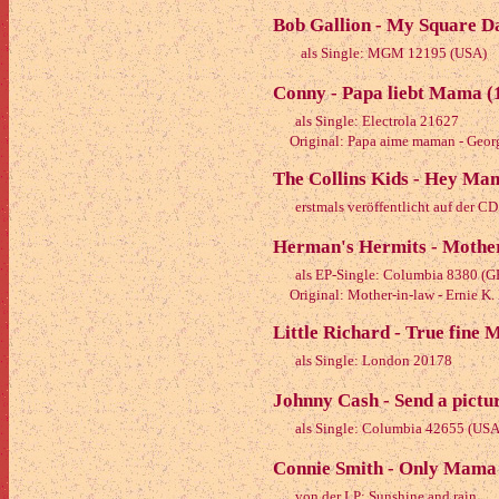
Bob Gallion - My Square D
als Single: MGM 12195 (USA)
Conny - Papa liebt Mama (
als Single: Electrola 21627
Original: Papa aime maman - Georg
The Collins Kids - Hey Ma
erstmals veröffentlicht auf der 
Herman's Hermits - Mother
als EP-Single: Columbia 8380 (G
Original: Mother-in-law - Ernie K.
Little Richard - True fine
als Single: London 20178
Johnny Cash - Send a pictu
als Single: Columbia 42655 (USA
Connie Smith - Only Mama t
von der LP: Sunshine and rain