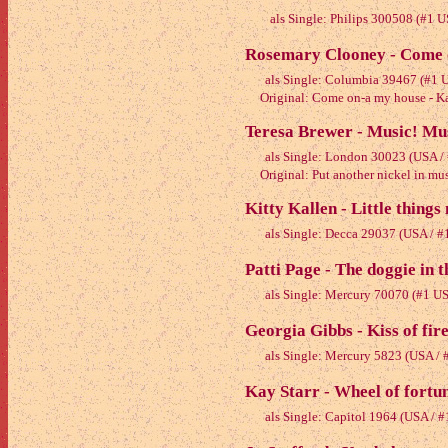
als Single: Philips 300508 (#1 
Rosemary Clooney - Come 
als Single: Columbia 39467 (#1 
Original: Come on-a my house - K
Teresa Brewer - Music! Mus
als Single: London 30023 (USA /
Original: Put another nickel in musi
Kitty Kallen - Little things
als Single: Decca 29037 (USA / 
Patti Page - The doggie in 
als Single: Mercury 70070 (#1 U
Georgia Gibbs - Kiss of fir
als Single: Mercury 5823 (USA /
Kay Starr - Wheel of fortu
als Single: Capitol 1964 (USA / 