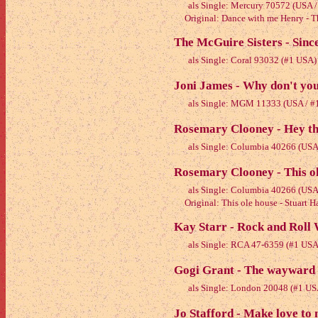
als Single: Mercury 70572 (USA 
Original: Dance with me Henry - T
The McGuire Sisters - Sinc
als Single: Coral 93032 (#1 USA)
Joni James - Why don't you
als Single: MGM 11333 (USA / #
Rosemary Clooney - Hey th
als Single: Columbia 40266 (USA
Rosemary Clooney - This ol
als Single: Columbia 40266 (USA
Original: This ole house - Stuart 
Kay Starr - Rock and Roll 
als Single: RCA 47-6359 (#1 USA
Gogi Grant - The wayward 
als Single: London 20048 (#1 US
Jo Stafford - Make love to 