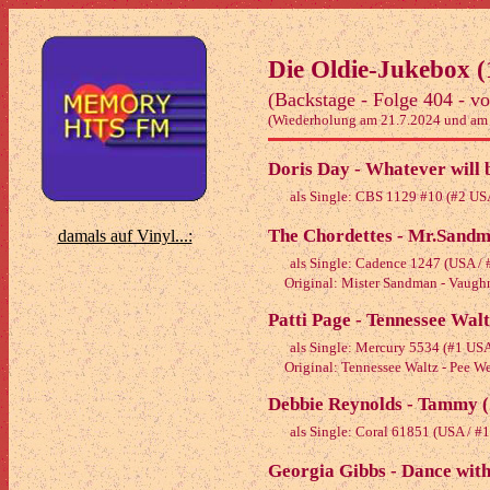
Die Oldie-Jukebox (
(Backstage - Folge 404 - v
(Wiederholung am 21.7.2024 und am
Doris Day - Whatever will b
als Single: CBS 1129 #10 (#2 US
The Chordettes - Mr.Sandm
damals auf Vinyl...:
als Single: Cadence 1247 (USA /
Original: Mister Sandman - Vaugh
Patti Page - Tennessee Walt
als Single: Mercury 5534 (#1 US
Original: Tennessee Waltz - Pee W
Debbie Reynolds - Tammy 
als Single: Coral 61851 (USA / #
Georgia Gibbs - Dance wit