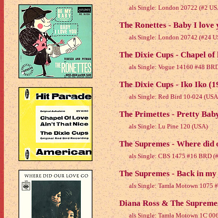
als Single: London 20722 (#2 U
The Ronettes - Baby I love 
als Single: London 20742 (#24 
The Dixie Cups - Chapel of 
als Single: Vogue 14160 #48 B
The Dixie Cups - Iko Iko (1
als Single: Red Bird 10-024 (US
The Primettes - Pretty Bab
als Single: Lu Pine 120 (USA)
The Supremes - Where did o
als Single: CBS 1475 #16 BRD (
The Supremes - Back in my
als Single: Tamla Motown 1075
Diana Ross & The Supremes
als Single: Tamla Motown 1C 00