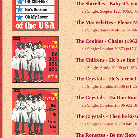
The Shirelles - Baby it's yo
als Single: Scepter 1227 (USA / 
The Marvelettes - Please 
als Single: Tamla Motown 54046
The Cookies - Chains (1962
als Single: London 20673 (#17 
The Chiffons - He's so fine 
als Single: Ariola 10200 (#1 USA
The Crystals - He’s a rebel
als Single: London 20666 (#1 U
The Crystals - Da Doo Ron
als Single: London 20706 #22 B
The Crystals - Then he kis
als Single: London 20719 #46 B
The Ronettes - Be my Baby