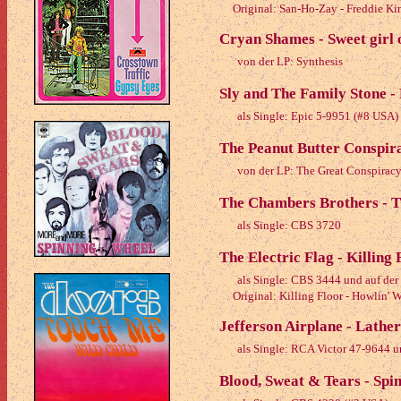
Original: San-Ho-Zay - Freddie Ki
Cryan Shames - Sweet girl 
von der LP: Synthesis
Sly and The Family Stone -
als Single: Epic 5-9951 (#8 USA)
The Peanut Butter Conspir
von der LP: The Great Conspirac
The Chambers Brothers - T
als Single: CBS 3720
The Electric Flag - Killing 
als Single: CBS 3444 und auf der
Original: Killing Floor - Howlin' 
Jefferson Airplane - Lather
als Single: RCA Victor 47-9644 u
Blood, Sweat & Tears - Spi