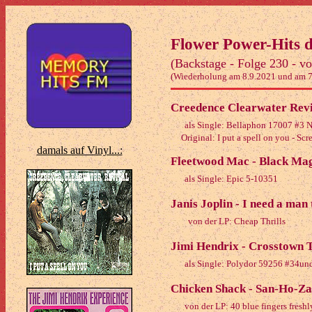
Flower Power-Hits d
(Backstage - Folge 230 - v
(Wiederholung am 8.9.2021 und am 7
Creedence Clearwater Reviva
als Single: Bellaphon 17007 #3 
Original: I put a spell on you - Sc
damals auf Vinyl...:
Fleetwood Mac - Black Ma
als Single: Epic 5-10351
Janis Joplin - I need a man 
von der LP: Cheap Thrills
Jimi Hendrix - Crosstown T
als Single: Polydor 59256 #34und
Chicken Shack - San-Ho-Za
von der LP: 40 blue fingers fresh