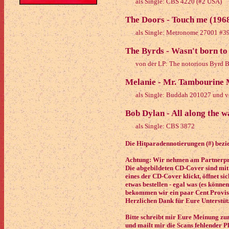
als Single: CBS 4220 (#2 USA)
The Doors - Touch me (196
als Single: Metronome 27001 #3
The Byrds - Wasn't born to
von der LP: The notorious Byrd B
Melanie - Mr. Tambourine 
als Single: Buddah 201027 und v
Bob Dylan - All along the 
als Single: CBS 3872
Die Hitparadennotierungen (#) bezie
Achtung: Wir nehmen am Partnerpro
Die abgebildeten CD-Cover sind mit
eines der CD-Cover klickt, öffnet si
etwas bestellen - egal was (es könne
bekommen wir ein paar Cent Provisi
Herzlichen Dank für Eure Unterstüt
Bitte schreibt mir Eure Meinung zu
und mailt mir die Scans fehlender P