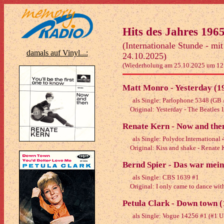
Hits des Jahres 1965
(Internationale Stunde - mi
damals auf Vinyl...:
24.10.2025)
(Wiederholung am 25.10.2025 um 12
Matt Monro - Yesterday (1
als Single: Parlophone 5348 (GB 
Original: Yesterday - The Beatles 
Renate Kern - Now and the
als Single: Polydor International
Original: Kiss and shake - Renate 
Bernd Spier - Das war mein
als Single: CBS 1639 #1
Original: I only came to dance with
Petula Clark - Down town (
als Single: Vogue 14256 #1 (#1 