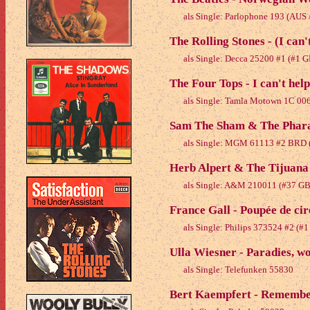
als Single: Parlophone 193 (AUS 
The Rolling Stones - (I can'
als Single: Decca 25200 #1 (#1 G
The Four Tops - I can't hel
als Single: Tamla Motown 1C 00
Sam The Sham & The Phara
als Single: MGM 61113 #2 BRD 
Herb Alpert & The Tijuana 
als Single: A&M 210011 (#37 GB
France Gall - Poupée de cir
als Single: Philips 373524 #2 (#1
Ulla Wiesner - Paradies, wo
als Single: Telefunken 55830
Bert Kaempfert - Remembe