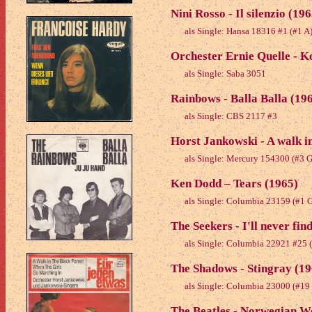
Nini Rosso - Il silenzio (196
als Single: Hansa 18316 #1 (#1 A
Orchester Ernie Quelle - 
als Single: Saba 3051
Rainbows - Balla Balla (19
als Single: CBS 2117 #3
Horst Jankowski - A walk in
als Single: Mercury 154300 (#3
Ken Dodd – Tears (1965)
als Single: Columbia 23159 (#1 
The Seekers - I'll never fi
als Single: Columbia 22921 #25 
The Shadows - Stingray (19
als Single: Columbia 23000 (#19
The Beatles - Norwegian Wo