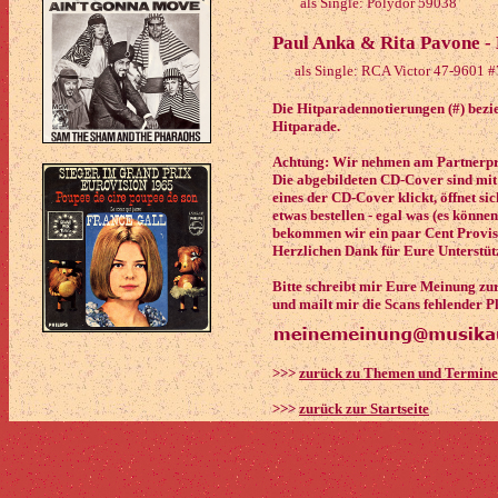
als Single: Polydor 59038
Paul Anka & Rita Pavone - 
als Single: RCA Victor 47-9601 #
Die Hitparadennotierungen (#) bezieh
Hitparade.
Achtung: Wir nehmen am Partnerpro
Die abgebildeten CD-Cover sind mit
eines der CD-Cover klickt, öffnet si
etwas bestellen - egal was (es könne
bekommen wir ein paar Cent Provisi
Herzlichen Dank für Eure Unterstüt
Bitte schreibt mir Eure Meinung zu
und mailt mir die Scans fehlender P
>>>
zurück zu Themen und Termin
>>>
zurück zur Startseite