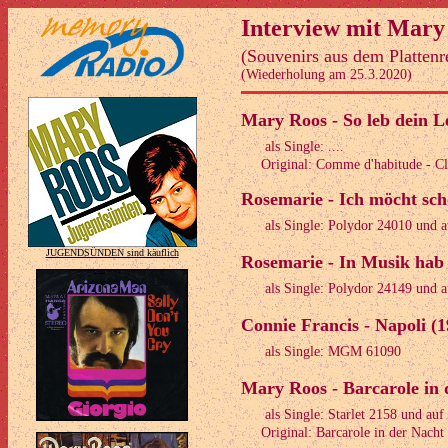
Interview mit Mary
(Souvenirs aus dem Plattenr
(Wiederholung am 25.3.2020)
Mary Roos - So leb dein L
als Single: ....
Original: Comme d'habitude - Cl
Rosemarie - Ich möcht sch
als Single: Polydor 24010 und 
JUGENDSÜNDEN sind käuflich
Rosemarie - In Musik hab 
als Single: Polydor 24149 und 
Connie Francis - Napoli (1
als Single: MGM 61090
Mary Roos - Barcarole in 
als Single: Starlet 2158 und a
Original: Barcarole in der Nacht 