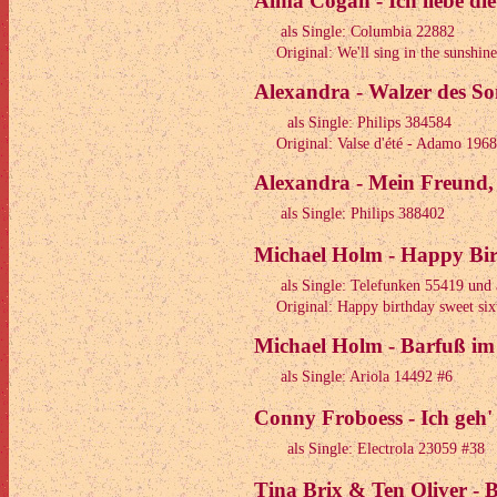
Alma Cogan - Ich liebe di
als Single: Columbia 22882
Original: We'll sing in the sunshine
Alexandra - Walzer des S
als Single: Philips 384584
Original: Valse d'été - Adamo 1968
Alexandra - Mein Freund,
als Single: Philips 388402
Michael Holm - Happy Birt
als Single: Telefunken 55419 und
Original: Happy birthday sweet sixt
Michael Holm - Barfuß im
als Single: Ariola 14492 #6
Conny Froboess - Ich geh'
als Single: Electrola 23059 #38
Tina Brix & Ten Oliver -