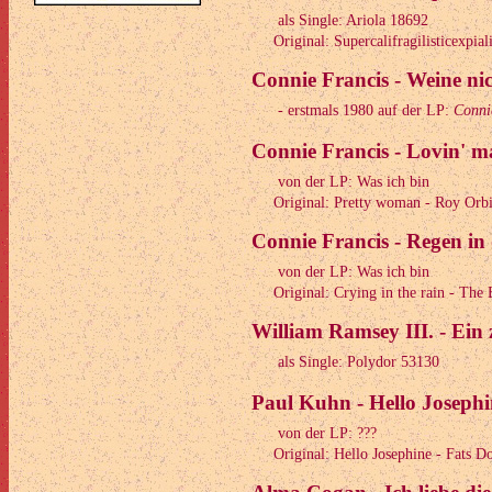
als Single: Ariola 18692
Original: Supercalifragilisticexpial
Connie Francis - Weine ni
- erstmals 1980 auf der LP:
Conni
Connie Francis - Lovin' m
von der LP: Was ich bin
Original: Pretty woman - Roy Orbi
Connie Francis - Regen in
von der LP: Was ich bin
Original: Crying in the rain - The 
William Ramsey III. - Ein
als Single: Polydor 53130
Paul Kuhn - Hello Josephi
von der LP: ???
Original: Hello Josephine - Fats D