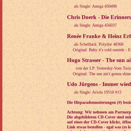
als Single: Amiga 450498
Chris Doerk - Die Erinneru
als Single: Amiga 456037
Renée Franke & Heinz Erha
als Schelllack: Polydor 48368
Original: Baby it's cold outside - 
Hugo Strasser - The sun a
von der LP: Yesterday-Vom Twis
Original: The sun ain't gonna shine
Udo Jürgens - Immer wiede
als Single: Ariola 19510 #15
Die Hitparadennotierungen (#) bezie
Achtung: Wir nehmen am Partnerpr
Die abgebildeten CD-Cover sind mi
auf eines der CD-Cover klickt, öffne
Link etwas bestellen - egal was (es