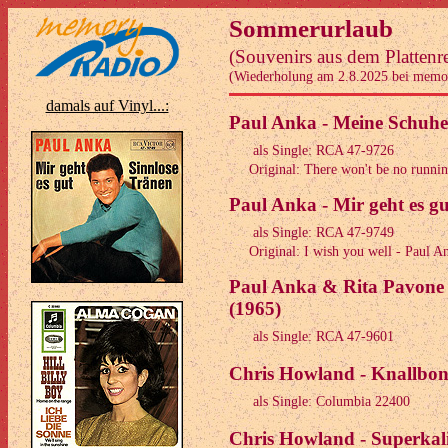
Sommerurlaub
(Souvenirs aus dem Plattenr
(Wiederholung am 2.8.2025 bei memo
damals auf Vinyl...:
Paul Anka - Meine Schuhe 
als Single: RCA 47-9726
Original: There won't be no runnin'
Paul Anka - Mir geht es gu
als Single: RCA 47-9749
Original: I wish you well - Paul A
Paul Anka & Rita Pavone 
(1965)
als Single: RCA 47-9601
Chris Howland - Knallbon
als Single: Columbia 22400
Chris Howland - Superkalif