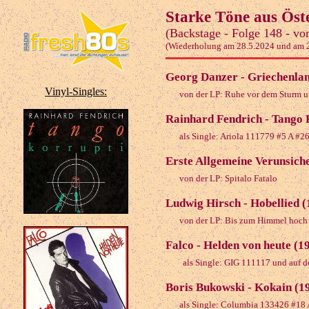
Starke Töne aus Öst
(Backstage - Folge 148 - vo
(Wiederholung am 28.5.2024 und am 
Georg Danzer - Griechenlan
Vinyl-Singles:
von der LP: Ruhe vor dem Sturm u
Rainhard Fendrich - Tango 
als Single: Ariola 111779 #5 A #
Erste Allgemeine Verunsich
von der LP: Spitalo Fatalo
Ludwig Hirsch - Hobellied (
von der LP: Bis zum Himmel hoch
Falco - Helden von heute (1
als Single: GIG 111117 und auf d
Boris Bukowski - Kokain (1
als Single: Columbia 133426 #18