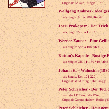
Original: Kokain - Magic 1977
Wolfgang Ambros - Idealgew
als Single: Atom 889416-7 #23
Joesi Prokopetz - Der Trick
als Single: Ariola 111571
Werner Zauner - Eine Grille
als Single: Ariola 108306 #13
Kottan's Kapelle - Rostige F
als Single: GIG 111150 #19 A und a
Johann K. – Wahnsinn (198
als Single: Ron 101-220
Original: Wild thing - The Troggs 
Peter Schleicher - Der Tod, 
von der LP: Durch die Wand
Original: Gimme shelter - Rolling S
Peter Schleicher - Heut ge