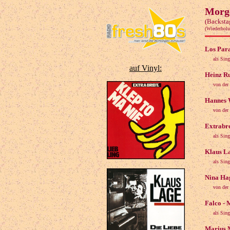
Morge
(Backsta
(Wiederhol
Los Para
als Sin
auf Vinyl:
Heinz Ru
von der
Hannes W
von der
Extrabre
als Sin
Klaus La
als Sin
Nina Hag
von der
Falco - 
als Sin
Marius M