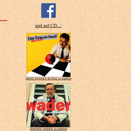
und auf CD...:
HEINZ RUDOLF KUNZE ist käuflich
HANNES WADER ist käuflich