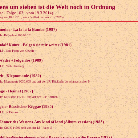
ns um sieben ist die Welt noch in Ordnung
ge - Folge 103 - vom 19.3.2014)
ung am 18.3.2015, am 7.5.2024 und am 2.12.2025)
noias - La la la la Bamba (1987)
gle: Bellaphon 100·05·101
dolf Kunze - Folgen sie mir weiter (1981)
 LP: Eine Form von Gewalt
ader - Folgenlos (1989)
 LP: Nach Hamburg
it - Kleptomanie (1982)
gle: Metronome 0030.605 und auf der LP: Rückkehr der phantastischen 5
ge - Heimat (1987)
gle: Musikant 147401 und auf der CD: Amtlich!
en - Russischer Reggae (1985)
 LP: In Ekstase
Männer des Westens-Any kind of land (Album version) (1985)
gle: GiG 6.14505 und von der LP: Falco 3
üller-Westernhagen - Gebt Bayern zurück an die Bayern (1972)