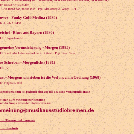
le: United Artists 35407
ive Irland back to the Irish - Paul McCartney & Wings 1971
ower - Funky Gold Medina (1989)
le: Ariola 112458
ichel - Blues aus Bayern (1980)
 LP: Ungeschminkt
lgemeine Verunsicherung - Morgen (1985)
 LP: Geld oder Leben und auf der CD: Austro Pop Show Neun
ne Scherben - Morgenlicht (1981)
 LP: IV
st - Morgens um sieben ist die Welt noch in Ordnung (1968)
gle: Polydor 53063
adennotierungen (#) beziehen sich auf die deutsche Verkaufshitparade.
eibt mir Eure Meinung zur Sendung
ir die Scans fehlender Plattencover an:
k zu Themen und Terminen
 zur Startseite