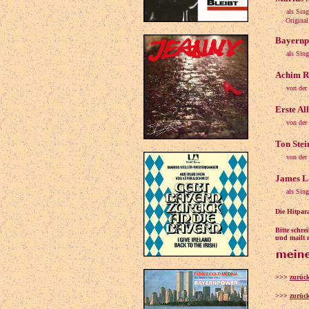
als Sing
Original: G
Bayernp
als Sing
Achim Re
von der
Erste Al
von der
Ton Stei
von der
James La
als Sin
Die Hitpar
Bitte schr
und mailt m
>>>
zurüc
>>>
zurück