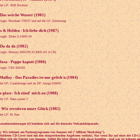
der LP: 4630 Bochum
 Das weiche Wasser (1981)
Single: Musikant 178337 und auf der LP: Entrüstung
 & Helden - Ich liebe dich (1987)
Single: Teldec 6.14695 #4
 Da da da (1982)
Single: Mercury 6005199 #2 BRD (#1 A CH)
Rosa - Puppe kaputt (1986)
Single: CBS 650163
Maffay - Das Paradies ist nur gelieh'n (1984)
der LP: Carambolage und als EP: Amiga 556093
-plast - Ich zünd' mich an (1980)
der LP: Hans-a-plast 2
- Wir zerstören unser Glück (1982)
der LP: Bi Nuu
paradennotierungen (#) beziehen sich auf die deutsche Verkaufshitparade.
: Wir nehmen am Partnerprogramm von Amazon teil ("Affiliate Marketing").
ebildeten CD-Cover sind mit den entsprechenden Angeboten verlinkt. Nur wenn Ihr auf eines der CD-C
öffnet sich ein Fenster von Amazon. Solltet Ihr über diesen Link etwas bestellen - egal was (es können a