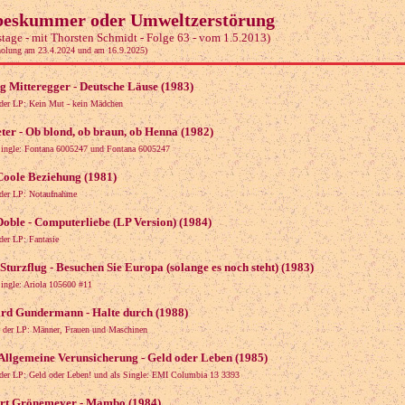
beskummer oder Umweltzerstörung
tage - mit Thorsten Schmidt - Folge 63 - vom 1.5.2013)
holung am 23.4.2024 und am 16.9.2025)
g Mitteregger - Deutsche Läuse (1983)
der LP: Kein Mut - kein Mädchen
ter - Ob blond, ob braun, ob Henna (1982)
Single: Fontana 6005247 und Fontana 6005247
 Coole Beziehung (1981)
der LP: Notaufnahme
Doble - Computerliebe (LP Version) (1984)
der LP: Fantasie
Sturzflug - Besuchen Sie Europa (solange es noch steht) (1983)
Single: Ariola 105600 #11
rd Gundermann - Halte durch (1988)
 der LP: Männer, Frauen und Maschinen
 Allgemeine Verunsicherung - Geld oder Leben (1985)
der LP: Geld oder Leben! und als Single: EMI Columbia 13 3393
rt Grönemeyer - Mambo (1984)