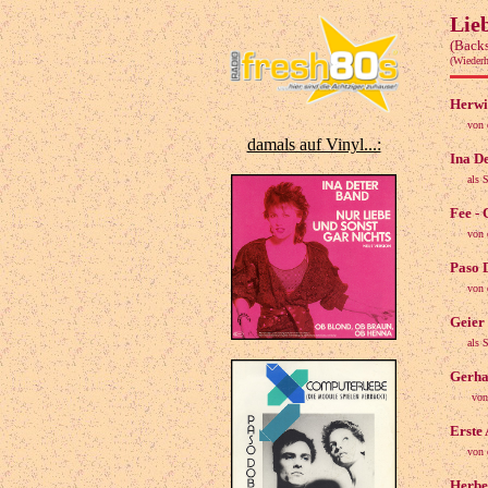
Lie
(Backs
(Wieder
Herwi
von 
damals auf Vinyl...:
Ina De
als 
Fee -
von 
Paso 
von 
Geier 
als 
Gerha
von
Erste
von 
Herbe