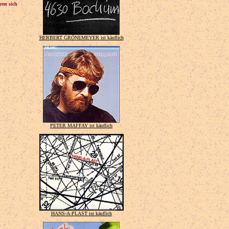
ren sich
HERBERT GRÖNEMEYER ist käuflich
PETER MAFFAY ist käuflich
HANS-A-PLAST ist käuflich