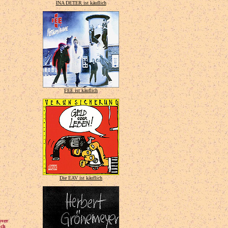
INA DETER ist käuflich
FEE ist käuflich
Die EAV ist käuflich
over
uch