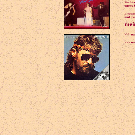
Staubsa
unsere 
Bitte s
und mai
>>>
zu
>>>
zur