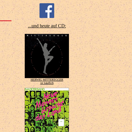
...und heute auf CD:
HERWIG MITTEREGGER
ist käuflich