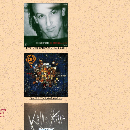
LUTZ KERSCHOWSKI ist käuflich
Die PUHDYS sind käuflich
Cover
auch
ieren