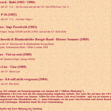
rock - Bubi (1983 / 1986)
 der LP: V.A. - He Du extra und auf der CD: Die DT64-Story Vol. 6
- P 16 (1985)
 der LP: V.A. - Auf dem Wege 4
w - Inge Pawelczik (1982)
 Single: Amiga 456508 und RCA 9951 und auf der LP: Kille Kille
chowski & Blankenfelder Boogie-Band - Heisser Sommer (1989)
n der LP: Kerschowski & Blankenfelder Boogie-Band
al: Summertime Blues - Eddie Cochran 1958
er - Viel zu weit (1989)
 der Quartett-Single: Amiga 556202
Lise - Tina (1989)
 der LP: Mona Lise
s - Ich will nicht vergessen (1984)
 der LP: Das Buch
g: Wir nehmen am Partnerprogramm von Amazon teil ("Affiliate Marketing").
gebildeten CD-Cover sind mit den entsprechenden Angeboten verlinkt. Nur wenn Ihr auf eines der CD-
, öffnet sich ein Fenster von Amazon. Solltet Ihr über diesen Link etwas bestellen - egal was (es können 
augerbeutel oder Hundefutter sein...) - dann bekommen wir ein paar Cent Provision und davon finanz
nsere Sendungen. Herzlichen Dank für Eure Unterstützung.
schreibt mir Eure Meinung zur Sendung