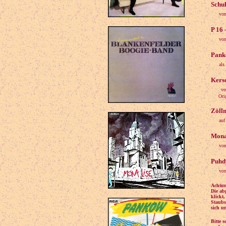
Schul
von
P 16 
von
Panko
als
Kers
vo
Origin
Zölln
auf
Mona 
von
Puhdy
von
Achtun
Die ab
klickt
Staubs
sich u
Bitte 