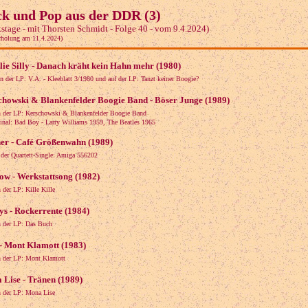
k und Pop aus der DDR (3)
stage - mit Thorsten Schmidt - Folge 40 - vom 9.4.2024)
rholung am 11.4.2024)
ie Silly - Danach kräht kein Hahn mehr (1980)
n der LP: V.A. - Kleeblatt 3/1980 und auf der LP: Tanzt keiner Boogie?
chowski & Blankenfelder Boogie Band - Böser Junge (1989)
 der LP: Kerschowski & Blankenfelder Boogie Band
al: Bad Boy - Larry Williams 1959, The Beatles 1965
ner - Café Größenwahn (1989)
 der Quartett-Single: Amiga 556202
ow - Werkstattsong (1982)
 der LP: Kille Kille
s - Rockerrente (1984)
 der LP: Das Buch
 - Mont Klamott (1983)
 der LP: Mont Klamott
Lise - Tränen (1989)
 der LP: Mona Lise