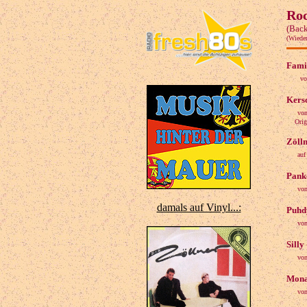
Roc
(Back
(Wiede
Famil
vo
Kers
von
Origin
Zöll
auf
Pank
von
damals auf Vinyl...:
Puhdy
von
Silly
von
Mona 
von