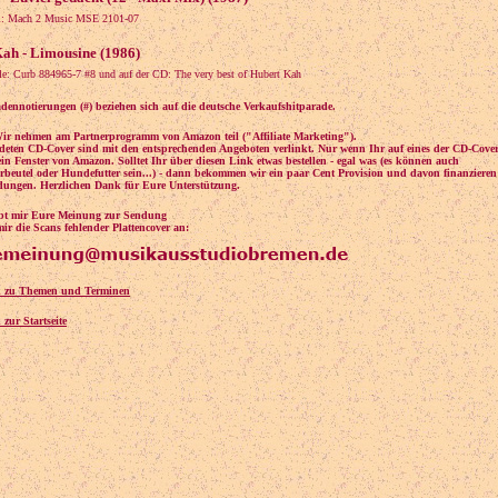
i: Mach 2 Music MSE 2101-07
ah - Limousine (1986)
le: Curb 884965-7 #8 und auf der CD: The very best of Hubert Kah
dennotierungen (#) beziehen sich auf die deutsche Verkaufshitparade.
ir nehmen am Partnerprogramm von Amazon teil ("Affiliate Marketing").
deten CD-Cover sind mit den entsprechenden Angeboten verlinkt. Nur wenn Ihr auf eines der CD-Cover
 ein Fenster von Amazon. Solltet Ihr über diesen Link etwas bestellen - egal was (es können auch
beutel oder Hundefutter sein...) - dann bekommen wir ein paar Cent Provision und davon finanzieren
dungen. Herzlichen Dank für Eure Unterstützung.
eibt mir Eure Meinung zur Sendung
ir die Scans fehlender Plattencover an:
k zu Themen und Terminen
 zur Startseite