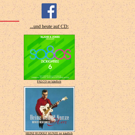
...und heute auf CD:
FALCO ist käuflich
HEINZ RUDOLF KUNZE ist käuflich