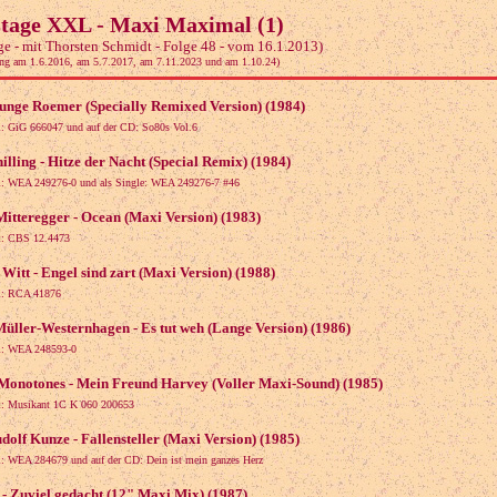
tage XXL - Maxi Maximal (1)
ge - mit Thorsten Schmidt - Folge 48 - vom 16.1.2013)
ng am 1.6.2016, am 5.7.2017, am 7.11.2023 und am 1.10.24)
Junge Roemer (Specially Remixed Version) (1984)
i: GiG 666047 und auf der CD: So80s Vol.6
hilling - Hitze der Nacht (Special Remix) (1984)
i: WEA 249276-0 und als Single: WEA 249276-7 #46
itteregger - Ocean (Maxi Version) (1983)
i: CBS 12.4473
Witt - Engel sind zart (Maxi Version) (1988)
i: RCA 41876
üller-Westernhagen - Es tut weh (Lange Version) (1986)
i: WEA 248593-0
onotones - Mein Freund Harvey (Voller Maxi-Sound) (1985)
i: Musikant 1C K 060 200653
dolf Kunze - Fallensteller (Maxi Version) (1985)
i: WEA 284679 und auf der CD: Dein ist mein ganzes Herz
- Zuviel gedacht (12" Maxi Mix) (1987)