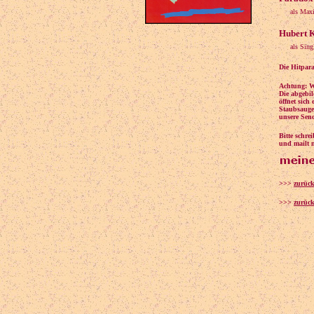
als Max
Hubert K
als Sing
Die Hitpara
Achtung: W
Die abgebil
öffnet sich
Staubsauger
unsere Sen
Bitte schr
und mailt m
>>>
zurüc
>>>
zurück