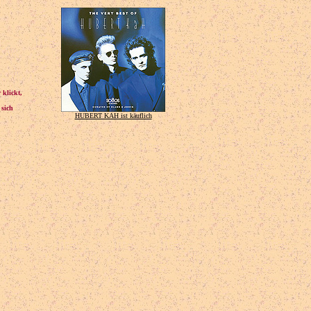
 klickt,
 sich
HUBERT KAH ist käuflich