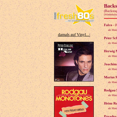
Backs
(Backsta
(Wiederholu
Falco - 
als Max
damals auf Vinyl...:
Peter Sc
als Max
Herwig M
als Max
Joachim 
als Max
Marius M
als Max
Rodgau M
als Max
Heinz Ru
als Max
Paradox 